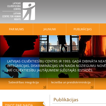
PAR MUMS
JAUNUMI
PUBLIKĀCIJAS
LATVIJAS CILVĒKTIESĪBU CENTRS IR 1993. GADĀ DIBINĀTA N
INTEGRĀCIJAS, DISKRIMINĀCIJAS UN NAIDA NOZIEGUMU NOVĒ
ARĪ CILVĒKTIESĪBU JAUTĀJUMIEM SLĒGTAJĀS IESTĀDĒS.
Sabiedrības integrācija
Iecietība un pretdiskriminācija
Publikācijas
ZIŅOT PAR NAIDA