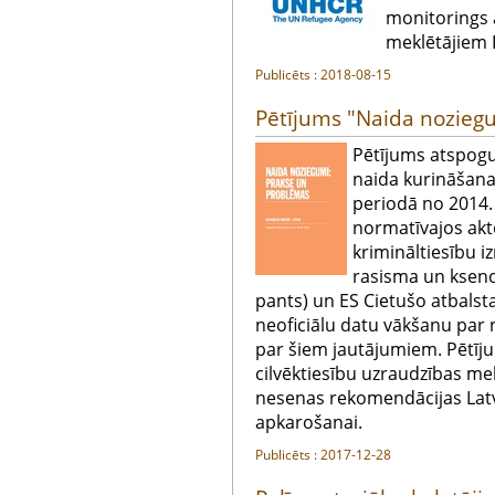
monitorings 
meklētājiem L
Publicēts : 2018-08-15
Pētījums "Naida nozieg
Pētījums atspogu
naida kurināšana
periodā no 2014. 
normatīvajos ak
krimināltiesību 
rasisma un kseno
pants) un ES Cietušo atbalsta
neoficiālu datu vākšanu par
par šiem jautājumiem. Pētīj
cilvēktiesību uzraudzības 
nesenas rekomendācijas Latv
apkarošanai.
Publicēts : 2017-12-28