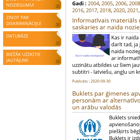
Gadi :
2004
,
2005
,
2006
,
200
NOZIEGUMU!
2016
,
2017
,
2018
,
2020
,
2021
ZIŅOT PAR
Informatīvais materiāls u
DISKRIMINĀCIJU!
saskaries ar naida nozi
DATUBĀZE
Kas ir naida
darīt tad, ja
naida nozieg
BIEŽĀK UZDOTIE
ar informatī
JAUTĀJUMI
uzzinātu atbildes uz šiem ja
subtitri - latviešu, angļu un k
Publicēts : 2020-09-30
Buklets par ģimenes ap
personām ar alternatīvo 
un arābu valodās
Buklets snie
apvienošanos
piešķirts bēgļ
Buklets ir i