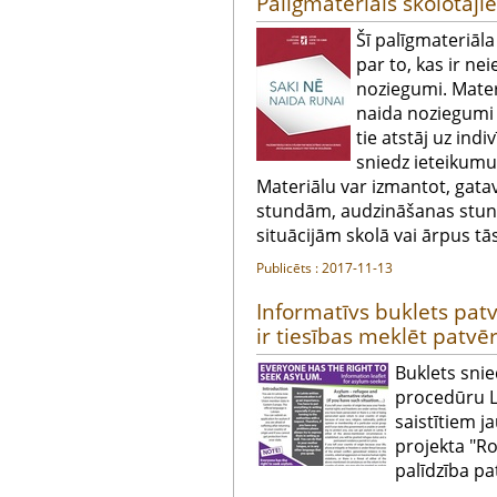
Palīgmateriāls skolotāji
Šī palīgmateriāl
par to, kas ir ne
noziegumi. Materi
naida noziegumi 
tie atstāj uz ind
sniedz ieteikum
Materiālu var izmantot, gata
stundām, audzināšanas stun
situācijām skolā vai ārpus tās
Publicēts : 2017-11-13
Informatīvs buklets pa
ir tiesības meklēt patv
Buklets sni
procedūru La
saistītiem j
projekta "R
palīdzība p