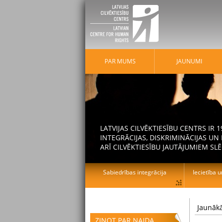
PAR MUMS
JAUNUMI
LATVIJAS CILVĒKTIESĪBU CENTRS IR
INTEGRĀCIJAS, DISKRIMINĀCIJAS U
ARĪ CILVĒKTIESĪBU JAUTĀJUMIEM SLĒ
Sabiedrības integrācija
Iecietība u
Jaunākā
ZIŅOT PAR NAIDA