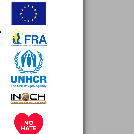
r
.
..