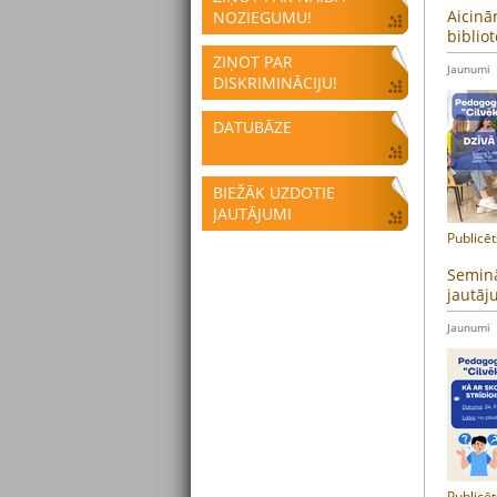
Aicinā
NOZIEGUMU!
biblio
ZIŅOT PAR
Jaunumi
DISKRIMINĀCIJU!
DATUBĀZE
BIEŽĀK UZDOTIE
JAUTĀJUMI
Publicēt
Seminā
jautāj
Jaunumi
Publicēt