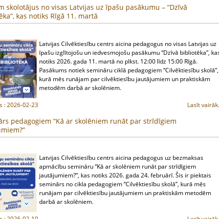
m skolotājus no visas Latvijas uz īpašu pasākumu – “Dzīvā
tēka”, kas notiks Rīgā 11. martā
Latvijas Cilvēktiesību centrs aicina pedagogus no visas Latvijas uz
īpašu izglītojošu un iedvesmojošu pasākumu “Dzīvā bibliotēka”, ka
notiks 2026. gada 11. martā no plkst. 12:00 līdz 15:00 Rīgā.
Pasākums notiek semināru ciklā pedagogiem “Cilvēktiesību skolā”,
kurā mēs runājam par cilvēktiesību jautājumiem un praktiskām
metodēm darbā ar skolēniem.
s : 2026-02-23
Lasīt vairāk.
rs pedagogiem “Kā ar skolēniem runāt par strīdīgiem
umiem?”
Latvijas Cilvēktiesību centrs aicina pedagogus uz bezmaksas
apmācību semināru “Kā ar skolēniem runāt par strīdīgiem
jautājumiem?”, kas notiks 2026. gada 24. februārī. Šis ir piektais
seminārs no cikla pedagogiem “Cilvēktiesību skolā”, kurā mēs
runājam par cilvēktiesību jautājumiem un praktiskām metodēm
darbā ar skolēniem.
s : 2026-02-10
Lasīt vairāk.