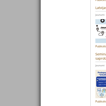
Latvija
Jaunumi
Publicēt
Seminā
saprot
Jaunumi
Publicēt