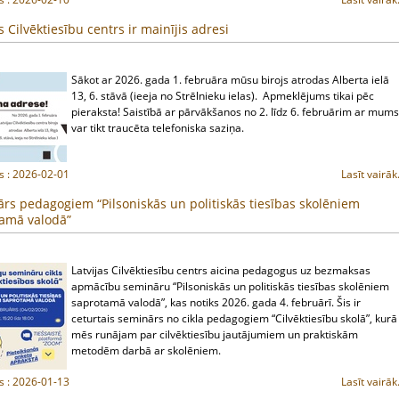
s Cilvēktiesību centrs ir mainījis adresi
Sākot ar 2026. gada 1. februāra mūsu birojs atrodas Alberta ielā
13, 6. stāvā (ieeja no Strēlnieku ielas). Apmeklējums tikai pēc
pieraksta! Saistībā ar pārvākšanos no 2. līdz 6. februārim ar mums
var tikt traucēta telefoniska saziņa.
s : 2026-02-01
Lasīt vairāk.
rs pedagogiem “Pilsoniskās un politiskās tiesības skolēniem
amā valodā”
Latvijas Cilvēktiesību centrs aicina pedagogus uz bezmaksas
apmācību semināru “Pilsoniskās un politiskās tiesības skolēniem
saprotamā valodā”, kas notiks 2026. gada 4. februārī. Šis ir
ceturtais seminārs no cikla pedagogiem “Cilvēktiesību skolā”, kurā
mēs runājam par cilvēktiesību jautājumiem un praktiskām
metodēm darbā ar skolēniem.
s : 2026-01-13
Lasīt vairāk.