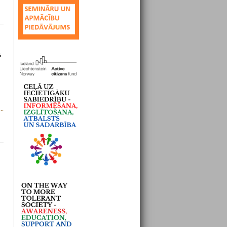
s
..
..