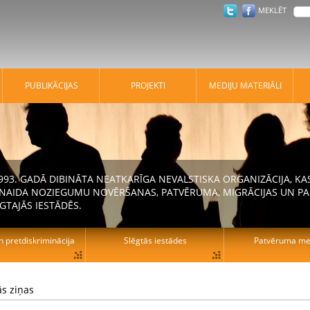
MEKLĒT
PUBLIKĀCIJAS
PROJEKTI
MEDIJU MATERIĀLI
 1993. GADĀ DIBINĀTA NEATKARĪGA NEVALSTISKA ORGANIZĀCIJA, K
N NAIDA NOZIEGUMU NOVĒRŠANAS, PATVĒRUMA, MIGRĀCIJAS UN PA
GTAJĀS IESTĀDĒS.
n pretdiskriminācija
Slēgtās iestādes
Patvēruma mek
s ziņas