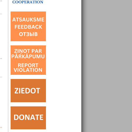
..
..