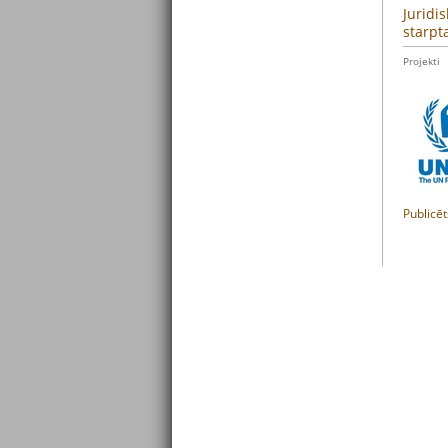
Juridi
starpt
Projekti
Publicēt