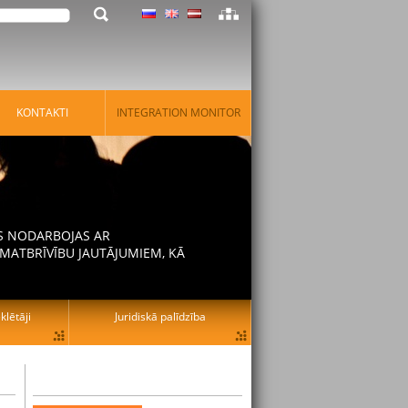
KONTAKTI
INTEGRATION MONITOR
AS NODARBOJAS AR
MATBRĪVĪBU JAUTĀJUMIEM, KĀ
lētāji
Juridiskā palīdzība