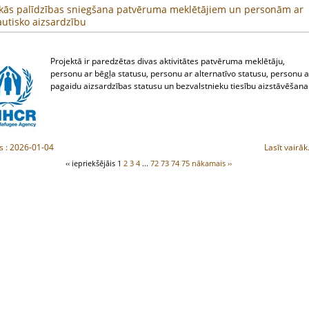
skās palīdzības sniegšana patvēruma meklētājiem un personām ar
autisko aizsardzību
Projektā ir paredzētas divas aktivitātes patvēruma meklētāju,
personu ar bēgļa statusu, personu ar alternatīvo statusu, personu a
pagaidu aizsardzības statusu un bezvalstnieku tiesību aizstāvēšanai
s : 2026-01-04
Lasīt vairāk.
‹‹ iepriekšējāis
1
2
3
4
...
72
73
74
75
nākamais ››