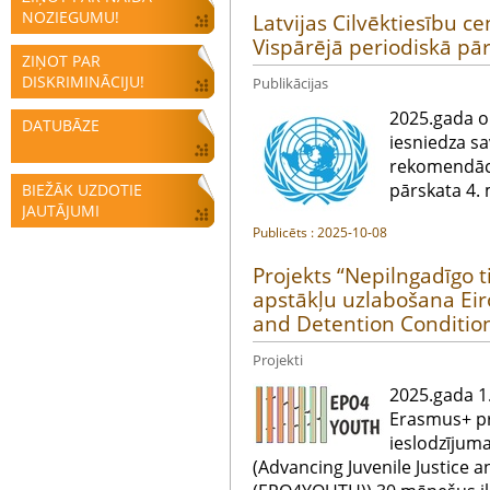
NOZIEGUMU!
Latvijas Cilvēktiesību c
Vispārējā periodiskā pā
ZIŅOT PAR
DISKRIMINĀCIJU!
Publikācijas
2025.gada ok
DATUBĀZE
iesniedza sa
rekomendāci
pārskata 4. 
BIEŽĀK UZDOTIE
JAUTĀJUMI
Publicēts : 2025-10-08
Projekts “Nepilngadīgo 
apstākļu uzlabošana Eir
and Detention Conditio
Projekti
2025.gada 1.
Erasmus+ pr
ieslodzījum
(Advancing Juvenile Justice 