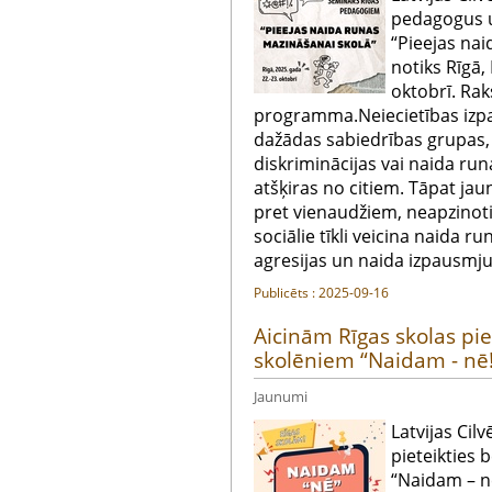
pedagogus u
“Pieejas nai
notiks Rīgā
oktobrī. Ra
programma.Neiecietības izp
dažādas sabiedrības grupas, 
diskriminācijas vai naida run
atšķiras no citiem. Tāpat ja
pret vienaudžiem, neapzinoti
sociālie tīkli veicina naida r
agresijas un naida izpausmju
Publicēts : 2025-09-16
Aicinām Rīgas skolas p
skolēniem “Naidam - nē!
Jaunumi
Latvijas Cil
pieteikties
“Naidam – nē