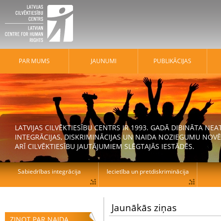
PAR MUMS
JAUNUMI
PUBLIKĀCIJAS
LATVIJAS CILVĒKTIESĪBU CENTRS IR 1993. GADĀ DIBINĀTA N
INTEGRĀCIJAS, DISKRIMINĀCIJAS UN NAIDA NOZIEGUMU NOVĒ
ARĪ CILVĒKTIESĪBU JAUTĀJUMIEM SLĒGTAJĀS IESTĀDĒS.
Sabiedrības integrācija
Iecietība un pretdiskriminācija
Jaunākās ziņas
ZIŅOT PAR NAIDA