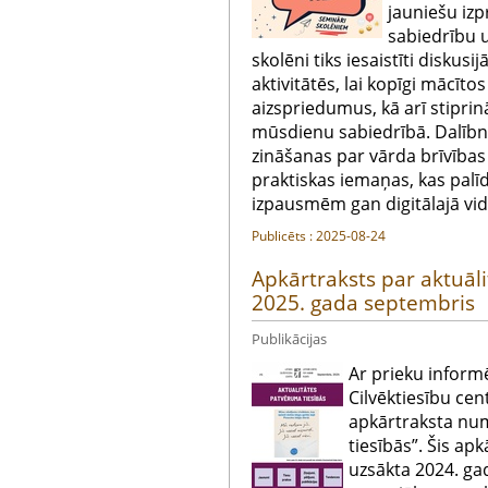
jauniešu izp
sabiedrību 
skolēni tiks iesaistīti diskusi
aktivitātēs, lai kopīgi mācīt
aizspriedumus, kā arī stiprin
mūsdienu sabiedrībā. Dalībni
zināšanas par vārda brīvības
praktiskas iemaņas, kas palī
izpausmēm gan digitālajā vidē
Publicēts : 2025-08-24
Apkārtraksts par aktuāl
2025. gada septembris
Publikācijas
Ar prieku informē
Cilvēktiesību cen
apkārtraksta nu
tiesībās”. Šis apk
uzsākta 2024. ga