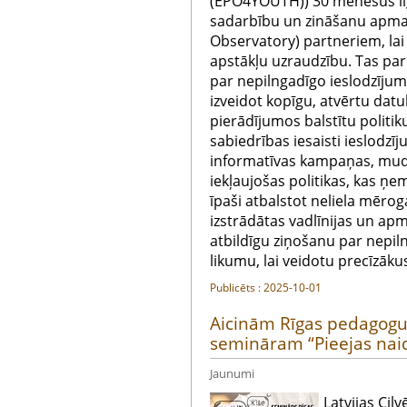
(EPO4YOUTH)) 30 mēnešus ilg
sadarbību un zināšanu apma
Observatory) partneriem, lai
apstākļu uzraudzību. Tas pa
par nepilngadīgo ieslodzīju
izveidot kopīgu, atvērtu datu
pierādījumos balstītu politik
sabiedrības iesaisti ieslodzī
informatīvas kampaņas, mudi
iekļaujošas politikas, kas ņe
īpaši atbalstot neliela mēro
izstrādātas vadlīnijas un ap
atbildīgu ziņošanu par nepil
likumu, lai veidotu precīzāku
Publicēts : 2025-10-01
Aicinām Rīgas pedagogu
semināram “Pieejas nai
Jaunumi
Latvijas Cil