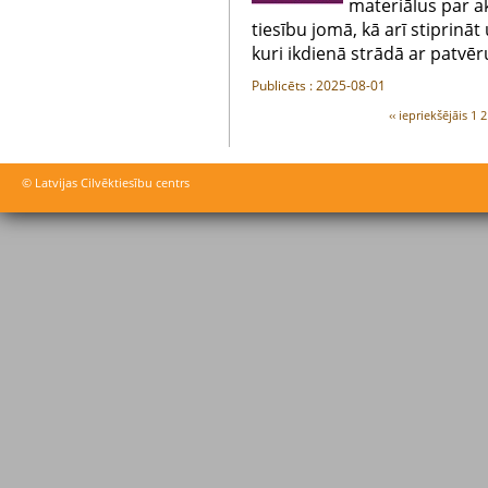
materiālus par 
tiesību jomā, kā arī stiprināt 
kuri ikdienā strādā ar patvē
Publicēts : 2025-08-01
‹‹ iepriekšējāis
1
2
© Latvijas Cilvēktiesību centrs