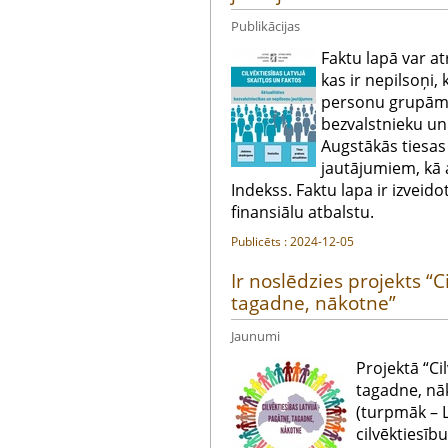
Publikācijas
Faktu lapā var at
kas ir nepilsoņi,
personu grupām, 
bezvalstnieku un 
Augstākās tiesa
jautājumiem, kā a
Indekss. Faktu lapa ir izveido
finansiālu atbalstu.
Publicēts : 2024-12-05
Ir noslēdzies projekts “C
tagadne, nākotne”
Jaunumi
Projektā “Ci
tagadne, nāk
(turpmāk – L
cilvēktiesīb