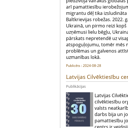
piedzīvoja vairākus globālās
arī pamattiesību ierobežoju
migrantu dēļ tika izsludināta 
Baltkrievijas robežas. 2022. g
Ukrainā, un pirmo reizi kopš 
uzņēmusi lielu bēgļu, Ukrainas
pārskats nepretendē uz visap
atspoguļojumu, tomēr mēs m
problēmas un galvenos attīst
uzmanības lokā.
Publicēts : 2024-08-28
Latvijas Cilvēktiesību c
Publikācijas
Latvijas Cilvēk
cilvēktiesību or
valsts neatkarī
darbs bija un j
pamattiesību j
centrs ir veido