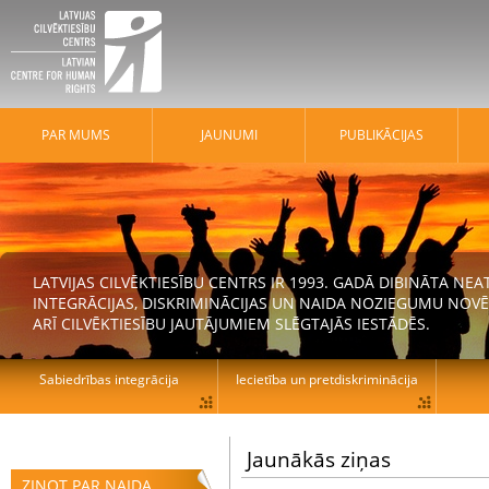
PAR MUMS
JAUNUMI
PUBLIKĀCIJAS
LATVIJAS CILVĒKTIESĪBU CENTRS IR 1993. GADĀ DIBINĀTA N
INTEGRĀCIJAS, DISKRIMINĀCIJAS UN NAIDA NOZIEGUMU NOVĒ
ARĪ CILVĒKTIESĪBU JAUTĀJUMIEM SLĒGTAJĀS IESTĀDĒS.
Sabiedrības integrācija
Iecietība un pretdiskriminācija
Jaunākās ziņas
ZIŅOT PAR NAIDA