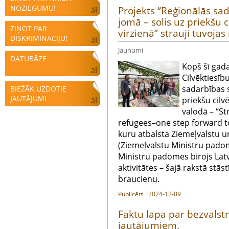
NOZIEGUMU!
Projekts “Reģionālās sa
jomā – solis uz priekšu c
ZIŅOT PAR
virzienā” strauji tuvoj
DISKRIMINĀCIJU!
Jaunumi
DATUBĀZE
Kopš šī gada 
Cilvēktiesīb
sadarbības s
BIEŽĀK UZDOTIE
JAUTĀJUMI
priekšu cilv
valodā – “S
refugees–one step forward to
kuru atbalsta Ziemeļvalstu 
(Ziemeļvalstu Ministru padom
Ministru padomes birojs Latvi
aktivitātes – šajā rakstā stā
braucienu.
Publicēts : 2024-12-09
Faktu lapa par bezvalst
jautājumiem.