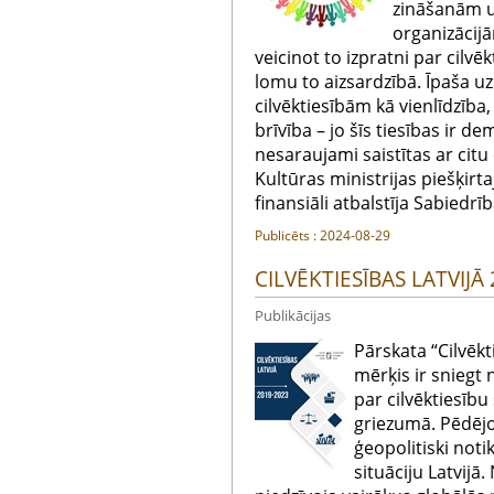
zināšanām u
organizācij
veicinot to izpratni par cilv
lomu to aizsardzībā. Īpaša u
cilvēktiesībām kā vienlīdzība
brīvība – jo šīs tiesības ir 
nesaraujami saistītas ar citu
Kultūras ministrijas piešķirta
finansiāli atbalstīja Sabiedrī
Publicēts : 2024-08-29
CILVĒKTIESĪBAS LATVIJĀ
Publikācijas
Pārskata “Cilvēkt
mērķis ir sniegt 
par cilvēktiesību
griezumā. Pēdējo
ģeopolitiski noti
situāciju Latvijā