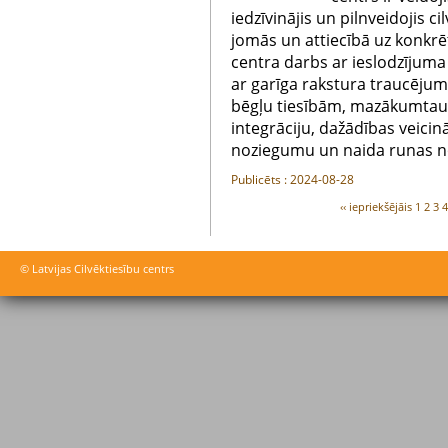
iedzīvinājis un pilnveidojis 
jomās un attiecībā uz konkrē
centra darbs ar ieslodzījuma 
ar garīga rakstura traucēju
bēgļu tiesībām, mazākumtaut
integrāciju, dažādības veicin
noziegumu un naida runas n
Publicēts : 2024-08-28
‹‹ iepriekšējāis
1
2
3
© Latvijas Cilvēktiesību centrs