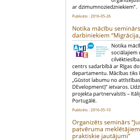
organizējuš
ar dzimumnoziedzniekiem”.
Publicēts : 2016-05-26
Notika mācību seminārs 
darbiniekiem “Migrācija, 
Notika mācī
sociālajiem 
cilvēktiesība
centrs sadarbībā ar Rīgas do
departamentu. Mācības tiks ī
„Gūstot labumu no attīstības
DEvelopment)” ietvaros. Līdz
projekta partnervalstīs – Itāli
Portugālē.
Publicēts : 2016-05-10
Organizēts seminārs “Ju
patvēruma meklētājiem a
praktiskie jautājumi”