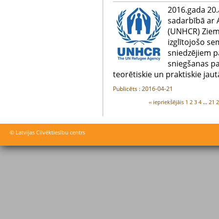
2016.gada 20.a
sadarbībā ar
(UNHCR) Zieme
izglītojošo se
sniedzējiem p
sniegšanas pa
teorētiskie un praktiskie jaut
Publicēts : 2016-04-21
‹‹ iepriekšējāis
1
2
3
4
...
21
© Latvijas Cilvēktiesību centrs