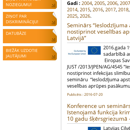
Gadi :
2004
,
2005
,
2006
,
200
NOZIEGUMU!
2014
,
2015
,
2016
,
2017
,
2018
2025
,
2026
.
ZIŅOT PAR
DISKRIMINĀCIJU!
Seminārs “Ieslodzījuma 
nostiprinot veselības 
DATUBĀZE
Latvijā”
2016.gada 19.
BIEŽĀK UZDOTIE
sadarbībā ar
JAUTĀJUMI
Eiropas Savi
JUST /2013/JPEN/AG/4545 “Ie
nostiprinot infekcijas slimīb
semināru “Ieslodzījuma apst
veselības aprūpes pasākumu 
Publicēts : 2016-07-20
Konference un seminārs 
īstenojamā funkcija kri
10 gadu šķērsgriezumā –
Latvijas Cil