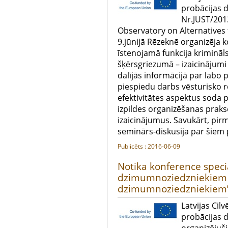
probācijas 
Nr.JUST/20
Observatory on Alternatives
9.jūnijā Rēzeknē organizēja k
īstenojamā funkcija krimināl
šķērsgriezumā – izaicinājumi
dalījās informācijā par labo 
piespiedu darbs vēsturisko 
efektivitātes aspektus soda 
izpildes organizēšanas praks
izaicinājumus. Savukārt, pirm
seminārs-diskusija par šie
Publicēts : 2016-06-09
Notika konference speci
dzimumnoziedzniekiem 
dzimumnoziedzniekiem
Latvijas Cil
probācijas 