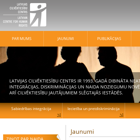
PAR MUMS
JAUNUMI
PUBLIKĀCIJAS
LATVIJAS CILVĒKTIESĪBU CENTRS IR 1993. GADĀ DIBINĀTA N
INTEGRĀCIJAS, DISKRIMINĀCIJAS UN NAIDA NOZIEGUMU NOVĒ
ARĪ CILVĒKTIESĪBU JAUTĀJUMIEM SLĒGTAJĀS IESTĀDĒS.
Sabiedrības integrācija
Iecietība un pretdiskriminācija
Jaunumi
ZIŅOT PAR NAIDA