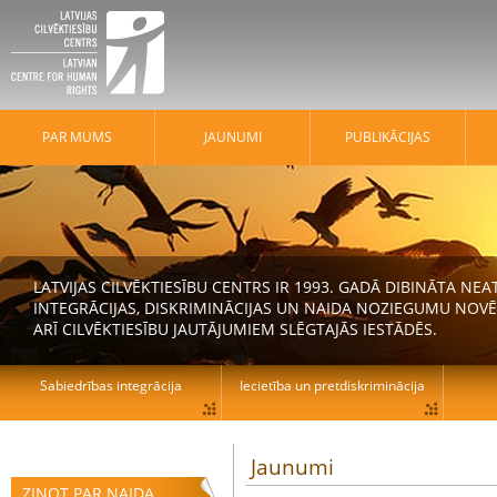
PAR MUMS
JAUNUMI
PUBLIKĀCIJAS
LATVIJAS CILVĒKTIESĪBU CENTRS IR 1993. GADĀ DIBINĀTA N
INTEGRĀCIJAS, DISKRIMINĀCIJAS UN NAIDA NOZIEGUMU NOVĒ
ARĪ CILVĒKTIESĪBU JAUTĀJUMIEM SLĒGTAJĀS IESTĀDĒS.
Sabiedrības integrācija
Iecietība un pretdiskriminācija
Jaunumi
ZIŅOT PAR NAIDA