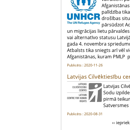
Afganistāna
palīdzība tik
drošības sit
pārsūdzot Ad
un migrācijas lietu pārvalde
vai alternatīvo statusu Latvij
gada 4. novembra spriedumu 
Atbalsts tika sniegts arī vē
Afganistānas, kuram PMLP pie
Publicēts : 2020-11-26
Latvijas Cilvēktiesību c
Latvijas Cilv
Sodu izpilde
pirmā teikum
Satversmes
Publicēts : 2020-08-31
‹‹ ieprie