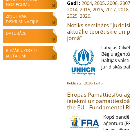
Gadi :
2004
,
2005
,
2006
,
200
NOZIEGUMU!
2014
,
2015
,
2016
,
2017
,
2018
2025
,
2026
.
ZIŅOT PAR
DISKRIMINĀCIJU!
Notiks seminārs "Juridis
aktuālie teorētiskie un
DATUBĀZE
jomā"
Latvijas Cilv
BIEŽĀK UZDOTIE
Bēgļu aģentū
JAUTĀJUMI
Baltijas vals
juridiskās p
Publicēts : 2020-12-15
Eiropas Pamattiesību a
ietekmi uz pamattiesīb
the EU - Fundamental Ri
Kopš pandēm
aģentūra (FR
ieviestajie