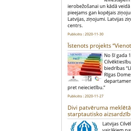
ierobežošanai un kādā veidā 
pieejams gan kopējais ziņoju
Latvijas, ziņojumi. Latvijas z
centrs.
Publicēts : 2020-11-30
Īstenots projekts “Vienot
No šī gada 1
Cilvēktiesīb
biedrības “L
Rīgas Domes 
departament
pret neiecietību.”
Publicēts : 2020-11-27
Divi patvēruma meklētā
starptautisko aizsardzīb
Latvijas Cilv
vairākiem p