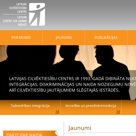
PAR MUMS
JAUNUMI
PUBLIKĀCIJAS
LATVIJAS CILVĒKTIESĪBU CENTRS IR 1993. GADĀ DIBINĀTA N
INTEGRĀCIJAS, DISKRIMINĀCIJAS UN NAIDA NOZIEGUMU NOVĒ
ARĪ CILVĒKTIESĪBU JAUTĀJUMIEM SLĒGTAJĀS IESTĀDĒS.
Sabiedrības integrācija
Iecietība un pretdiskriminācija
Jaunumi
ZIŅOT PAR NAIDA