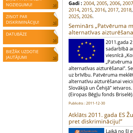
Gadi :
2004
,
2005
,
2006
,
200
NOZIEGUMU!
2014
,
2015
,
2016
,
2017
,
2018
2025
,
2026
.
ZIŅOT PAR
DISKRIMINĀCIJU!
Seminārs „Patvēruma me
alternatīvas aizturēšana
DATUBĀZE
2011.gada 21
sadarbībā a
BIEŽĀK UZDOTIE
viesnīcā „Ko
JAUTĀJUMI
„Patvēruma 
alternatīvas aizturēšanai”. S
uz brīvību. Patvēruma meklē
alternatīvu aizturēšanai veici
Slovākijā un Čehijā” ietvaros
(Eiropas Bēgļu fonds Briselē)
Publicēts : 2011-12-30
Atklāts 2011. gada ES Ž
pret diskrimināciju!”
Laikā no šī 