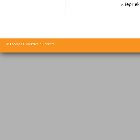
‹‹ ieprie
© Latvijas Cilvēktiesību centrs