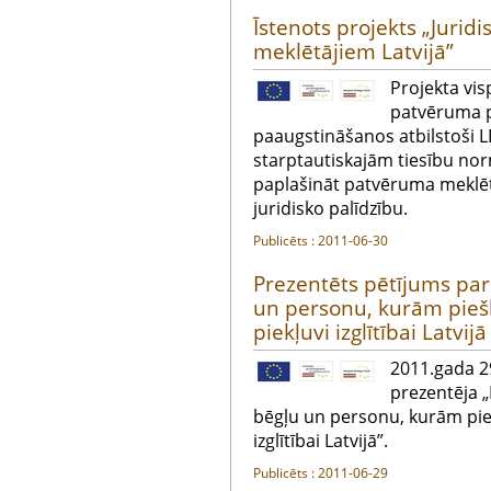
Īstenots projekts „Jurid
meklētājiem Latvijā”
Projekta vis
patvēruma p
paaugstināšanos atbilstoši 
starptautiskajām tiesību nor
paplašināt patvēruma meklēt
juridisko palīdzību.
Publicēts : 2011-06-30
Prezentēts pētījums pa
un personu, kurām piešķi
piekļuvi izglītībai Latvijā
2011.gada 29
prezentēja 
bēgļu un personu, kurām piešķ
izglītībai Latvijā”.
Publicēts : 2011-06-29