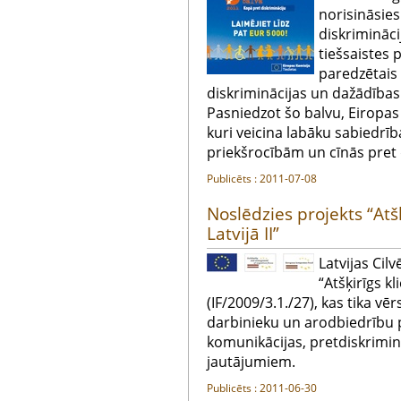
norisināsies
diskrimināci
tiešsaistes 
paredzētais 
diskriminācijas un dažādība
Pasniedzot šo balvu, Eiropas 
kuri veicina labāku sabiedrīb
priekšrocībām un cīnās pret 
Publicēts : 2011-07-08
Noslēdzies projekts “Atš
Latvijā II”
Latvijas Cil
“Atšķirīgs kl
(IF/2009/3.1./27), kas tika vē
darbinieku un arodbiedrību 
komunikācijas, pretdiskrimin
jautājumiem.
Publicēts : 2011-06-30