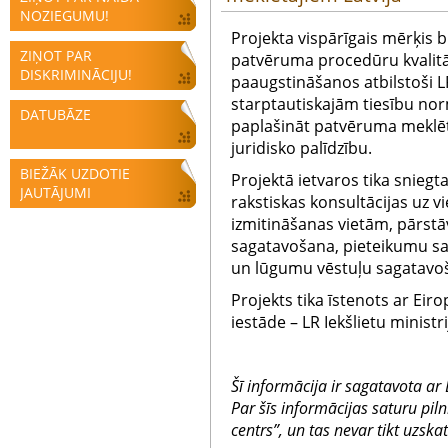
NOZIEGUMU!
Projekta vispārīgais mērķis bi
ZIŅOT PAR
patvēruma procedūru kvalit
DISKRIMINĀCIJU!
paaugstināšanos atbilstoši 
starptautiskajām tiesību nor
DATUBĀZE
paplašināt patvēruma meklēt
juridisko palīdzību.
BIEŽĀK UZDOTIE
Projektā ietvaros tika sniegt
JAUTĀJUMI
rakstiskas konsultācijas uz v
izmitināšanas vietām, pārstāv
sagatavošana, pieteikumu sa
un lūgumu vēstuļu sagatavo
Projekts tika īstenots ar Eir
iestāde – LR Iekšlietu ministri
Šī informācija ir sagatavota ar
Par šīs informācijas saturu piln
centrs”, un tas nevar tikt uzska