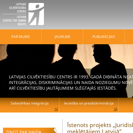
PAR MUMS
JAUNUMI
PUBLIKĀCIJAS
LATVIJAS CILVĒKTIESĪBU CENTRS IR 1993. GADĀ DIBINĀTA N
INTEGRĀCIJAS, DISKRIMINĀCIJAS UN NAIDA NOZIEGUMU NOVĒ
ARĪ CILVĒKTIESĪBU JAUTĀJUMIEM SLĒGTAJĀS IESTĀDĒS.
Sabiedrības integrācija
Iecietība un pretdiskriminācija
Īstenots projekts „Jurid
meklētājiem Latvijā”
ZIŅOT PAR NAIDA