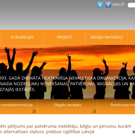
MEKLĒT
PUBLIKĀCIJAS
PROJEKTI
MEDIJU MATERIĀLI
 1993. GADĀ DIBINĀTA NEATKARĪGA NEVALSTISKA ORGANIZĀCIJA, K
N NAIDA NOZIEGUMU NOVĒRŠANAS, PATVĒRUMA, MIGRĀCIJAS UN PA
GTAJĀS IESTĀDĒS.
n pretdiskriminācija
Slēgtās iestādes
Patvēruma mek
ēts pētījums par patvēruma meklētāju, bēgļu un personu, kurām
s alternatīvais statuss, piekļuvi izglītībai Latvijā