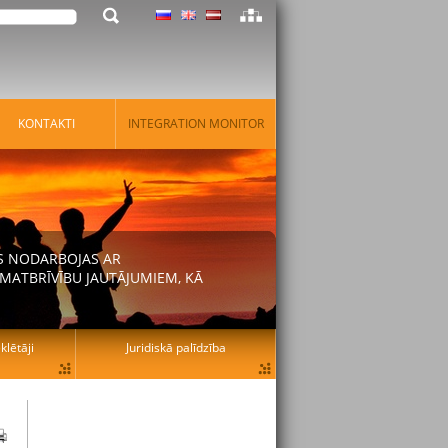
KONTAKTI
INTEGRATION MONITOR
AS NODARBOJAS AR
MATBRĪVĪBU JAUTĀJUMIEM, KĀ
lētāji
Juridiskā palīdzība