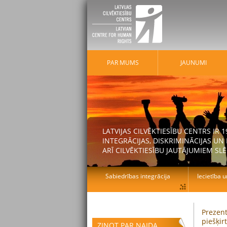
PAR MUMS
JAUNUMI
LATVIJAS CILVĒKTIESĪBU CENTRS IR
INTEGRĀCIJAS, DISKRIMINĀCIJAS U
ARĪ CILVĒKTIESĪBU JAUTĀJUMIEM SLĒ
Sabiedrības integrācija
Iecietība u
Prezent
piešķirt
ZIŅOT PAR NAIDA