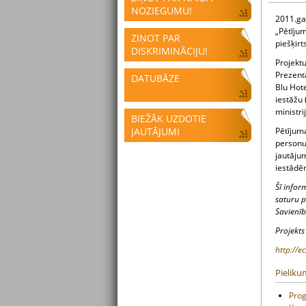
NOZIEGUMU!
2011.gad
„Pētīju
ZIŅOT PAR
piešķirts
DISKRIMINĀCIJU!
Projektu
Prezentā
DATUBĀZE
Blu Hote
iestāžu 
ministri
BIEŽĀK UZDOTIE
JAUTĀJUMI
Pētījum
personu 
jautāju
iestādē
Šī infor
saturu p
Savienīb
Projekts
http://e
Pieliku
Pro