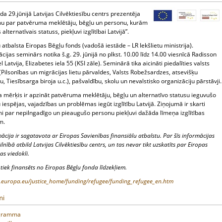
a 29.jūnijā Latvijas Cilvēktiesību centrs prezentēja
mu par patvēruma meklētāju, bēgļu un personu, kurām
 alternatīvais statuss, piekļuvi izglītībai Latvijā”.
 atbalsta Eiropas Bēgļu fonds (vadošā iestāde – LR Iekšlietu ministrija).
cijas seminārs notika š.g. 29. jūnijā no plkst. 10.00 līdz 14.00 viesnīcā Radisson
l Latvija, Elizabetes iela 55 (KSI zāle). Seminārā tika aicināti piedalīties valsts
(Pilsonības un migrācijas lietu pārvaldes, Valsts Robežsardzes, atsevišķu
ju, Tiesībsarga biroja u.c.), pašvaldību, skolu un nevalstisko organizāciju pārstāvji.
a mērķis ir apzināt patvēruma meklētāju, bēgļu un alternatīvo statusu ieguvušo
iespējas, vajadzības un problēmas iegūt izglītību Latvijā. Ziņojumā ir skarti
mi par nepilngadīgo un pieaugušo personu piekļuvi dažāda līmeņa izglītības
m.
mācija ir sagatavota ar Eiropas Savienības finansiālu atbalstu. Par šīs informācijas
ilnībā atbild Latvijas Cilvēktiesību centrs, un tas nevar tikt uzskatīts par Eiropas
as viedokli.
 tiek finansēts no Eiropas Bēgļu fonda līdzekļiem.
c.europa.eu/justice_home/funding/refugee/funding_refugee_en.htm
mi
gramma