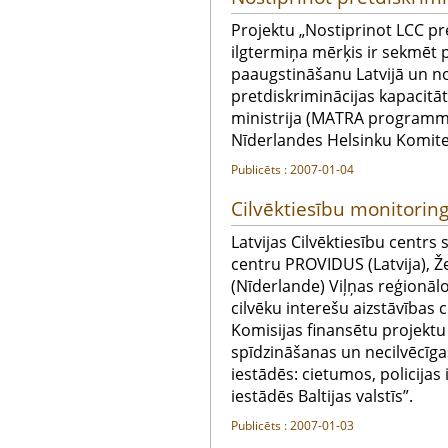
Projektu „Nostiprinot LCC pre
ilgtermiņa mērķis ir sekmēt 
paaugstināšanu Latvijā un no
pretdiskriminācijas kapacitāt
ministrija (MATRA programma
Nīderlandes Helsinku Komite
Publicēts : 2007-01-04
Cilvēktiesību monitorin
Latvijas Cilvēktiesību centrs
centru PROVIDUS (Latvija), Že
(Nīderlande) Viļņas reģionālo
cilvēku interešu aizstāvības 
Komisijas finansētu projektu
spīdzināšanas un necilvēcīg
iestādēs: cietumos, policijas
iestādēs Baltijas valstīs”.
Publicēts : 2007-01-03