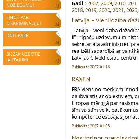
Gadi :
2007
,
2009
,
2010
,
201
NOZIEGUMU!
2018
,
2019
,
2020
,
2021
,
2023
ZIŅOT PAR
Latvija – vienlīdzība da
DISKRIMINĀCIJU!
„Latvija – vienlīdzība dažādīb
DATUBĀZE
II” ir Īpašu uzdevumu ministr
sekretariāta administrēti pret
realizēti sadarbībā ar vairā
BIEŽĀK UZDOTIE
Latvijas Cilvēktiesību centru
JAUTĀJUMI
Publicēts : 2007-01-16
RAXEN
FRA viens no mērķiem ir nod
dalībvalstis ar objektīviem,
Eiropas mērogā par rasisma 
šīm valstīm veikt pasākumus 
kompetencē esošajās jomās.
Publicēts : 2007-01-05
Nostiprinot pretdiskrimi