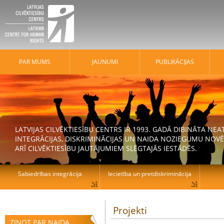
PAR MUMS
JAUNUMI
PUBLIKĀCIJAS
LATVIJAS CILVĒKTIESĪBU CENTRS IR 1993. GADĀ DIBINĀTA N
INTEGRĀCIJAS, DISKRIMINĀCIJAS UN NAIDA NOZIEGUMU NOVĒ
ARĪ CILVĒKTIESĪBU JAUTĀJUMIEM SLĒGTAJĀS IESTĀDĒS.
Sabiedrības integrācija
Iecietība un pretdiskriminācija
Projekti
ZIŅOT PAR NAIDA