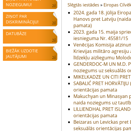
NOZIEGUMU!
Slēgtās iestādes
»
Eiropas Cilvē
2024. gada 18. jūlija Eirop
ZIŅOT PAR
Hanovs pret Latviju (naid
DISKRIMINĀCIJU!
pamata)
2023. gada 15. maija spri
DATUBĀZE
iesnieguma Nr. 45581/15
Venēcijas Komisija atzinu
BIEŽĀK UZDOTIE
Krievijas militāro agresij
JAUTĀJUMI
līdzekļu aizliegumu Molod
GENDERDOC-M UN M.D. P
noziegums uz seksuālās o
MIKELKADZE UN CITI PRET
SABALIĆ PRET HORVĀTIJU (
orientācijas pamata
Makuchyan un Minasyan pr
naida noziegums uz tautī
LILLIENDHAL PRET ISLANDI
orientācijas pamata
Beizaras un Levickas pret 
seksuālās orientācijas pa