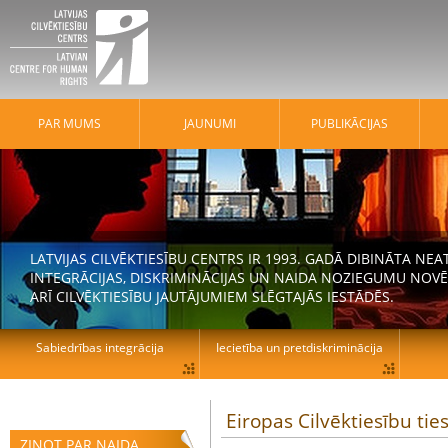
PAR MUMS
JAUNUMI
PUBLIKĀCIJAS
LATVIJAS CILVĒKTIESĪBU CENTRS IR 1993. GADĀ DIBINĀTA N
INTEGRĀCIJAS, DISKRIMINĀCIJAS UN NAIDA NOZIEGUMU NOVĒ
ARĪ CILVĒKTIESĪBU JAUTĀJUMIEM SLĒGTAJĀS IESTĀDĒS.
Sabiedrības integrācija
Iecietība un pretdiskriminācija
Eiropas Cilvēktiesību ti
ZIŅOT PAR NAIDA