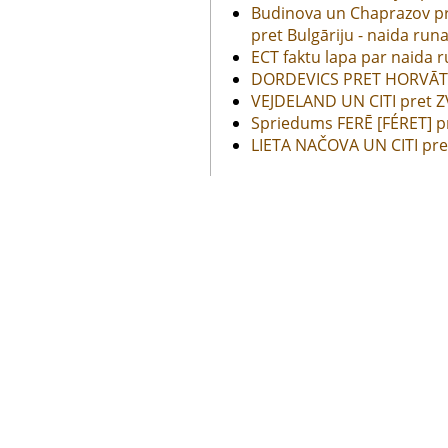
Budinova un Chaprazov pr
pret Bulgāriju - naida run
ECT faktu lapa par naida 
DORDEVICS PRET HORVĀT
VEJDELAND UN CITI pret Z
Spriedums FERĒ [FÉRET] p
LIETA NAČOVA UN CITI pret