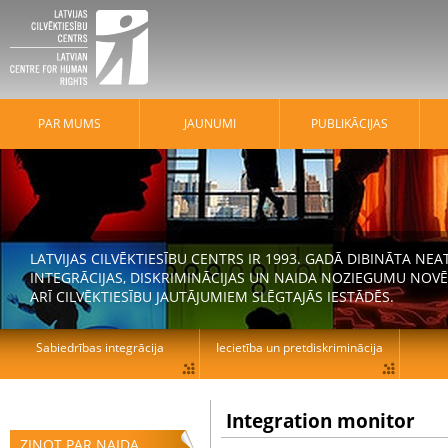
PAR MUMS
JAUNUMI
PUBLIKĀCIJAS
LATVIJAS CILVĒKTIESĪBU CENTRS IR 1993. GADĀ DIBINĀTA N
INTEGRĀCIJAS, DISKRIMINĀCIJAS UN NAIDA NOZIEGUMU NOVĒ
ARĪ CILVĒKTIESĪBU JAUTĀJUMIEM SLĒGTAJĀS IESTĀDĒS.
Sabiedrības integrācija
Iecietība un pretdiskriminācija
Integration monitor
ZIŅOT PAR NAIDA