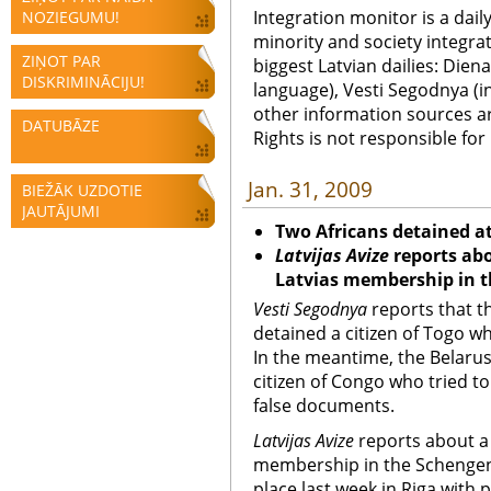
Integration monitor is a dail
NOZIEGUMU!
minority and society integra
ZIŅOT PAR
biggest Latvian dailies: Diena
DISKRIMINĀCIJU!
language), Vesti Segodnya (in
other information sources a
DATUBĀZE
Rights is not responsible fo
Jan. 31, 2009
BIEŽĀK UZDOTIE
JAUTĀJUMI
Two Africans detained at
Latvijas Avize
reports abo
Latvias membership in 
Vesti Segodnya
reports that t
detained a citizen of Togo wh
In the meantime, the Belaru
citizen of Congo who tried t
false documents.
Latvijas Avize
reports about a 
membership in the Schengen
place last week in Riga with 