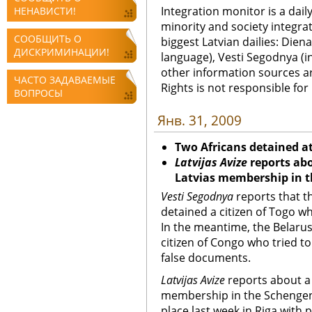
Integration monitor is a dail
НЕНАВИСТИ!
minority and society integra
СООБЩИТЬ О
biggest Latvian dailies: Diena
ДИСКРИМИНАЦИИ!
language), Vesti Segodnya (in
other information sources a
ЧАСТО ЗАДАВАЕМЫЕ
Rights is not responsible fo
ВОПРОСЫ
Янв. 31, 2009
Two Africans detained at
Latvijas Avize
reports abo
Latvias membership in 
Vesti Segodnya
reports that t
detained a citizen of Togo wh
In the meantime, the Belaru
citizen of Congo who tried t
false documents.
Latvijas Avize
reports about a 
membership in the Schengen
place last week in Riga with 