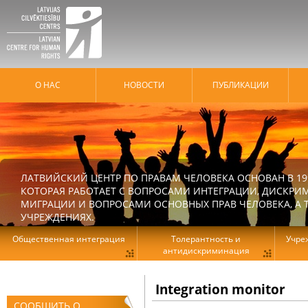
О НАС
HОВОСТИ
ПУБЛИКАЦИИ
ЛАТВИЙСКИЙ ЦЕНТР ПО ПРАВАМ ЧЕЛОВЕКА ОСНОВАН В 19
КОТОРАЯ РАБОТАЕТ С ВОПРОСАМИ ИНТЕГРАЦИИ, ДИСКРИ
МИГРАЦИИ И ВОПРОСАМИ ОСНОВНЫХ ПРАВ ЧЕЛОВЕКА, А Т
УЧРЕЖДЕНИЯХ.
Общественная интеграция
Толерантность и
Учре
антидискриминация
Integration monitor
СООБЩИТЬ О