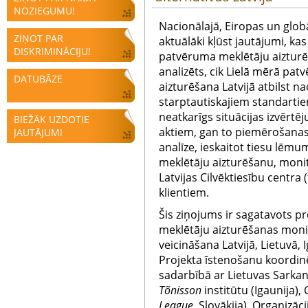
NOZIEGUMU!
Nacionālajā, Eiropas un globā
ZIŅOT PAR
aktuālāki kļūst jautājumi, kas
DISKRIMINĀCIJU!
patvēruma meklētāju aiztur
analizēts, cik Lielā mērā pa
DATUBĀZE
aizturēšana Latvijā atbilst n
starptautiskajiem standarti
neatkarīgs situācijas izvērtē
BIEŽĀK UZDOTIE
aktiem, gan to piemērošanas 
JAUTĀJUMI
analīze, ieskaitot tiesu lēmu
meklētāju aizturēšanu, monito
Latvijas Cilvēktiesību centra
klientiem.
Šis ziņojums ir sagatavots pr
meklētāju aizturēšanas moni
veicināšana Latvijā, Lietuvā, 
Projekta īstenošanu koordinē 
sadarbībā ar Lietuvas Sarkan
Tõnisson
institūtu (Igaunija), 
League,
Slovākija), Organizāci