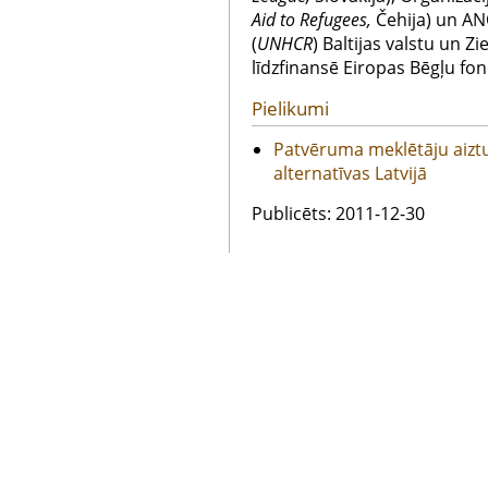
Aid to Refugees,
Čehija) un AN
(
UNHCR
) Baltijas valstu un Z
līdzfinansē Eiropas Bēgļu fon
Pielikumi
Patvēruma meklētāju aizt
alternatīvas Latvijā
Publicēts: 2011-12-30