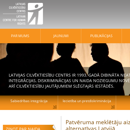
PAR MUMS
JAUNUMI
PUBLIKĀCIJAS
LATVIJAS CILVĒKTIESĪBU CENTRS IR 1993. GADĀ DIBINĀTA N
INTEGRĀCIJAS, DISKRIMINĀCIJAS UN NAIDA NOZIEGUMU NOVĒ
ARĪ CILVĒKTIESĪBU JAUTĀJUMIEM SLĒGTAJĀS IESTĀDĒS.
Sabiedrības integrācija
Iecietība un pretdiskriminācija
Patvēruma meklētāju ai
alternatīvas Latvijā
ZIŅOT PAR NAIDA