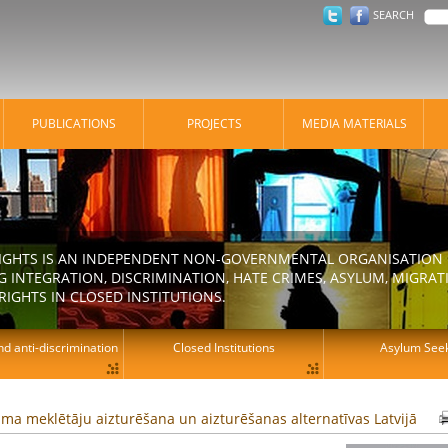
SEARCH
PUBLICATIONS
PROJECTS
MEDIA MATERIALS
IGHTS IS AN INDEPENDENT NON-GOVERNMENTAL ORGANISATION E
 INTEGRATION, DISCRIMINATION, HATE CRIMES, ASYLUM, MIGR
RIGHTS IN CLOSED INSTITUTIONS.
d anti-discrimination
Closed Institutions
Asylum See
ma meklētāju aizturēšana un aizturēšanas alternatīvas Latvijā