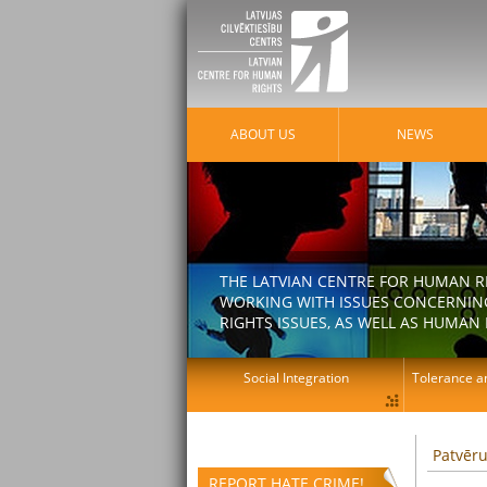
ABOUT US
NEWS
THE LATVIAN CENTRE FOR HUMAN R
WORKING WITH ISSUES CONCERNING
RIGHTS ISSUES, AS WELL AS HUMAN 
Social Integration
Tolerance an
Patvēru
REPORT HATE CRIME!