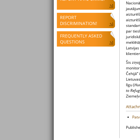
Nacionāl
jautājum
aizturē
REPORT
aizturēš
DISCRIMINATION!
standar
par tie
FREQUENTLY ASKED
juridisk
QUESTIONS
meklētāj
Latvijas
klientie
Šis ziņo
monitori
Čehijā” 
Lietuvas
līgu (
Hu
to Refug
Ziemeļva
Attach
Patv
Publish