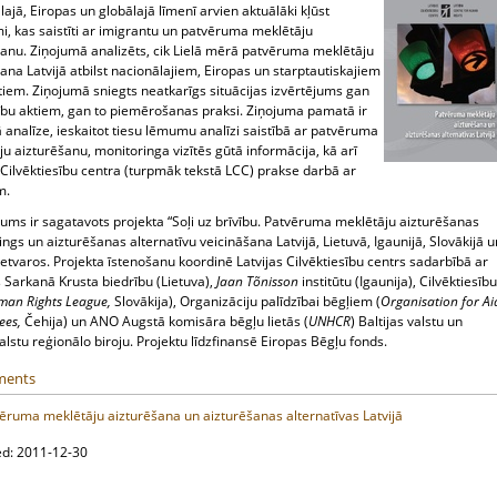
ajā, Eiropas un globālajā līmenī arvien aktuālāki kļūst
i, kas saistīti ar imigrantu un patvēruma meklētāju
šanu. Ziņojumā analizēts, cik Lielā mērā patvēruma meklētāju
ana Latvijā atbilst nacionālajiem, Eiropas un starptautiskajiem
tiem. Ziņojumā sniegts neatkarīgs situācijas izvērtējums gan
sību aktiem, gan to piemērošanas praksi. Ziņojuma pamatā ir
ā analīze, ieskaitot tiesu lēmumu analīzi saistībā ar patvēruma
u aizturēšanu, monitoringa vizītēs gūtā informācija, kā arī
 Cilvēktiesību centra (turpmāk tekstā LCC) prakse darbā ar
m.
jums ir sagatavots projekta “Soļi uz brīvību. Patvēruma meklētāju aizturēšanas
ngs un aizturēšanas alternatīvu veicināšana Latvijā, Lietuvā, Igaunijā, Slovākijā u
ietvaros. Projekta īstenošanu koordinē Latvijas Cilvēktiesību centrs sadarbībā ar
 Sarkanā Krusta biedrību (Lietuva),
Jaan Tõnisson
institūtu (Igaunija), Cilvēktiesību
man Rights League,
Slovākija), Organizāciju palīdzībai bēgļiem (
Organisation for Ai
ees,
Čehija) un ANO Augstā komisāra bēgļu lietās (
UNHCR
) Baltijas valstu un
lstu reģionālo biroju. Projektu līdzfinansē Eiropas Bēgļu fonds.
ments
ēruma meklētāju aizturēšana un aizturēšanas alternatīvas Latvijā
ed: 2011-12-30