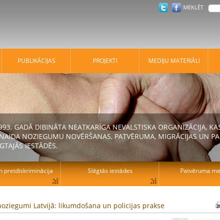
MEKLĒT
PUBLIKĀCIJAS
PROJEKTI
MEDIJU MATERIĀLI
 1993. GADĀ DIBINĀTA NEATKARĪGA NEVALSTISKA ORGANIZĀCIJA, K
N NAIDA NOZIEGUMU NOVĒRŠANAS, PATVĒRUMA, MIGRĀCIJAS UN PA
GTAJĀS IESTĀDĒS.
n pretdiskriminācija
Slēgtās iestādes
Patvēruma mek
oziegumi Latvijā: likumdošana un policijas prakse