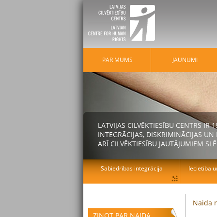
PAR MUMS
JAUNUMI
LATVIJAS CILVĒKTIESĪBU CENTRS IR
INTEGRĀCIJAS, DISKRIMINĀCIJAS U
ARĪ CILVĒKTIESĪBU JAUTĀJUMIEM SLĒ
Sabiedrības integrācija
Iecietība u
Naida n
ZIŅOT PAR NAIDA