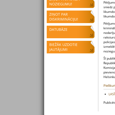
Pētījums
NOZIEGUMU!
sniedz p
likumdoš
ZIŅOT PAR
likumdo
DISKRIMINĀCIJU!
Pētījum
krimināl
DATUBĀZE
nodarīj
raksturo
policij
BIEŽĀK UZDOTIE
izmeklē
JAUTĀJUMI
nozieg
Šī publ
Republik
Komisij
pievieno
Helsink
Pieliku
LASĪ
Publicē