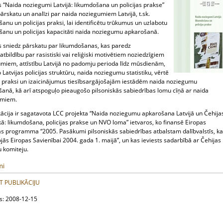
 “Naida noziegumi Latvijā: likumdošana un policijas prakse”
ārskatu un analīzi par naida noziegumiem Latvijā, t.sk.
anu un policijas praksi, lai identificētu trūkumus un uzlabotu
šanu un policijas kapacitāti naida noziegumu apkarošanā.
s sniedz pārskatu par likumdošanas, kas paredz
atbildību par rasistiski vai reliģiski motivētiem noziedzīgiem
umiem, attīstību Latvijā no padomju perioda līdz mūsdienām,
 Latvijas policijas struktūru, naida noziegumu statistiku, vērtē
as praksi un izaicinājumus tiesībsargājošajām iestādēm naida noziegumu
šanā, kā arī atspoguļo pieaugošo pilsoniskās sabiedrības lomu cīņā ar naida
umiem.
ikācija ir sagatavota LCC projekta “Naida noziegumu apkarošana Latvijā un Čehija
ā: likumdošana, policijas prakse un NVO loma” ietvaros, ko finansē Eiropas
as programma “2005. Pasākumi pilsoniskās sabiedrības atbalstam dalībvalstīs, k
jās Eiropas Savienībai 2004. gada 1. maijā”, un kas ieviests sadarbībā ar Čehijas
u komiteju.
mi
T PUBLIKĀCIJU
ts: 2008-12-15