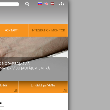
KONTAKTI
INTEGRATION MONITOR
AS NODARBOJAS AR
MATBRĪVĪBU JAUTĀJUMIEM, KĀ
lētāji
Juridiskā palīdzība