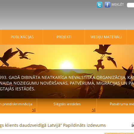
MEKLĒT
PUBLIKĀCIJAS
PROJEKTI
MEDIJU MATERIĀLI
 1993. GADĀ DIBINĀTA NEATKARĪGA NEVALSTISKA ORGANIZĀCIJA, K
N NAIDA NOZIEGUMU NOVĒRŠANAS, PATVĒRUMA, MIGRĀCIJAS UN PA
GTAJĀS IESTĀDĒS.
n pretdiskriminācija
Slēgtās iestādes
Patvēruma mek
īgs klients daudzveidīgā Latvijā” Papildināts izdevums