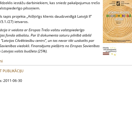
līdzeklis iestāžu darbiniekiem, kas sniedz pakalpojumus trešo
alstspiederīgo pilsoņiem.
s tapis projekta „Atšķirīgs klients daudzveidīgā Latvijā II”
/3.1./27) ietvaros.
kācija ir veidota ar Eiropas Trešo valstu valstspiederīgo
ijas fonda atbalstu. Par šī dokumenta saturu pilnībā atbild
“Latvijas Cilvēktiesību centrs”, un tas nevar tikt uzskatīts par
Savienības viedokli. Finansējums piešķirts no Eiropas Savienības
 Latvijas valsts budžeta (25%).
mi
T PUBLIKĀCIJU
ts: 2011-06-30