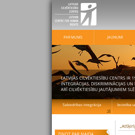
PAR MUMS
JAUNUMI
LATVIJAS CILVĒKTIESĪBU CENTRS IR
INTEGRĀCIJAS, DISKRIMINĀCIJAS U
ARĪ CILVĒKTIESĪBU JAUTĀJUMIEM SLĒ
Sabiedrības integrācija
Iecietība u
„Atšķir
ZIŅOT PAR NAIDA