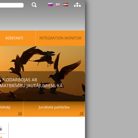
KONTAKTI
INTEGRATION MONITOR
AS NODARBOJAS AR
MATBRĪVĪBU JAUTĀJUMIEM, KĀ
lētāji
Juridiskā palīdzība