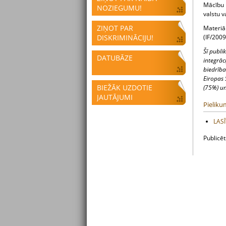
Mācību 
NOZIEGUMU!
valstu v
ZIŅOT PAR
Materiāl
DISKRIMINĀCIJU!
(IF/2009
Šī publi
DATUBĀZE
integrāc
biedrība 
Eiropas 
BIEŽĀK UZDOTIE
(75%) un
JAUTĀJUMI
Pieliku
LASĪ
Publicē