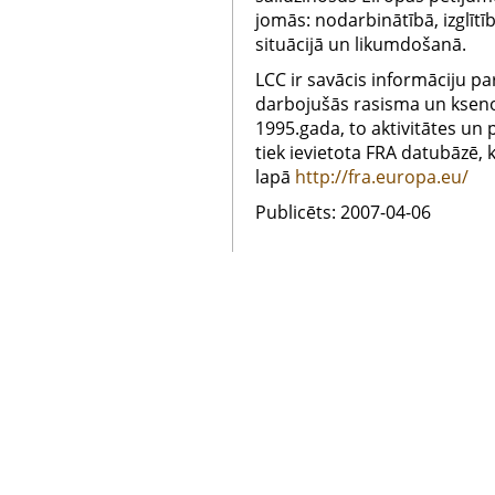
jomās: nodarbinātībā, izglītīb
situācijā un likumdošanā.
LCC ir savācis informāciju par
darbojušās rasisma un kseno
1995.gada, to aktivitātes un 
tiek ievietota FRA datubāzē, 
lapā
http://fra.europa.eu/
Publicēts: 2007-04-06