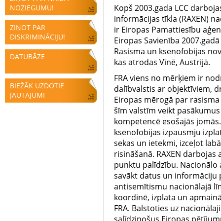
Kopš 2003.gada LCC darbojas
NOZIEGUMU!
informācijas tīkla (RAXEN) na
ZIŅOT PAR
ir Eiropas Pamattiesību aģen
DISKRIMINĀCIJU!
Eiropas Savienība 2007.gadā 
Rasisma un ksenofobijas no
DATUBĀZE
kas atrodas Vīnē, Austrijā.
FRA viens no mērķiem ir nod
BIEŽĀK UZDOTIE
dalībvalstis ar objektīviem,
JAUTĀJUMI
Eiropas mērogā par rasisma 
šīm valstīm veikt pasākumus 
kompetencē esošajās jomās. 
ksenofobijas izpausmju izpla
sekas un ietekmi, izceļot la
risināšanā. RAXEN darbojas a
punktu palīdzību. Nacionālo 
savākt datus un informāciju 
antisemītismu nacionālajā lī
koordinē, izplata un apmainā
FRA. Balstoties uz nacionālaj
salīdzinošus Eiropas pētījum