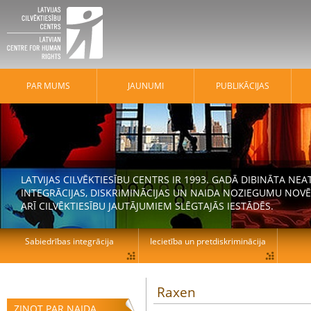
PAR MUMS
JAUNUMI
PUBLIKĀCIJAS
LATVIJAS CILVĒKTIESĪBU CENTRS IR 1993. GADĀ DIBINĀTA N
INTEGRĀCIJAS, DISKRIMINĀCIJAS UN NAIDA NOZIEGUMU NOVĒ
ARĪ CILVĒKTIESĪBU JAUTĀJUMIEM SLĒGTAJĀS IESTĀDĒS.
Sabiedrības integrācija
Iecietība un pretdiskriminācija
Raxen
ZIŅOT PAR NAIDA