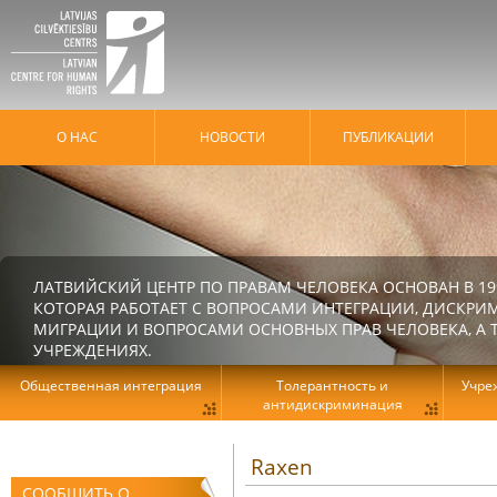
О НАС
HОВОСТИ
ПУБЛИКАЦИИ
ЛАТВИЙСКИЙ ЦЕНТР ПО ПРАВАМ ЧЕЛОВЕКА ОСНОВАН В 19
КОТОРАЯ РАБОТАЕТ С ВОПРОСАМИ ИНТЕГРАЦИИ, ДИСКРИ
МИГРАЦИИ И ВОПРОСАМИ ОСНОВНЫХ ПРАВ ЧЕЛОВЕКА, А Т
УЧРЕЖДЕНИЯХ.
Общественная интеграция
Толерантность и
Учре
антидискриминация
Raxen
СООБЩИТЬ О