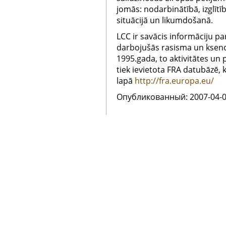
jomās: nodarbinātībā, izglītīb
situācijā un likumdošanā.
LCC ir savācis informāciju par
darbojušās rasisma un kseno
1995.gada, to aktivitātes un 
tiek ievietota FRA datubāzē, 
lapā
http://fra.europa.eu/
Oпубликованный: 2007-04-