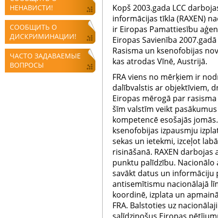
Kopš 2003.gada LCC darbojas
НЕНАВИСТИ!
informācijas tīkla (RAXEN) na
СООБЩИТЬ О
ir Eiropas Pamattiesību aģen
ДИСКРИМИНАЦИИ!
Eiropas Savienība 2007.gadā 
Rasisma un ksenofobijas no
ЧАСТО ЗАДАВАЕМЫЕ
kas atrodas Vīnē, Austrijā.
ВОПРОСЫ
FRA viens no mērķiem ir nod
dalībvalstis ar objektīviem,
Eiropas mērogā par rasisma 
šīm valstīm veikt pasākumus 
kompetencē esošajās jomās. 
ksenofobijas izpausmju izpla
sekas un ietekmi, izceļot la
risināšanā. RAXEN darbojas a
punktu palīdzību. Nacionālo 
savākt datus un informāciju 
antisemītismu nacionālajā lī
koordinē, izplata un apmainā
FRA. Balstoties uz nacionālaj
salīdzinošus Eiropas pētījum