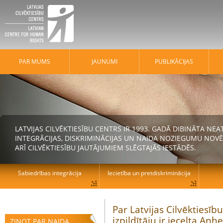
PAR MUMS
JAUNUMI
PUBLIKĀCIJAS
LATVIJAS CILVĒKTIESĪBU CENTRS IR 1993. GADĀ DIBINĀTA N
INTEGRĀCIJAS, DISKRIMINĀCIJAS UN NAIDA NOZIEGUMU NOVĒ
ARĪ CILVĒKTIESĪBU JAUTĀJUMIEM SLĒGTAJĀS IESTĀDĒS.
Sabiedrības integrācija
Iecietība un pretdiskriminācija
Par Latvijas Cilvēktiesī
izpildītāju ir iecelta An
ZIŅOT PAR NAIDA