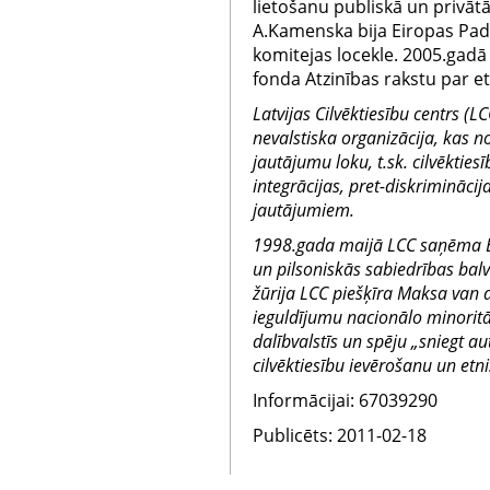
lietošanu publiskā un privāt
A.Kamenska bija Eiropas Pa
komitejas locekle. 2005.gadā
fonda Atzinības rakstu par et
Latvijas Cilvēktiesību centrs (L
nevalstiska organizācija, kas n
jautājumu loku, t.sk. cilvēkties
integrācijas, pret-diskriminācij
jautājumiem.
1998.gada maijā LCC saņēma E
un pilsoniskās sabiedrības bal
žūrija LCC piešķīra Maksa van d
ieguldījumu nacionālo minorit
dalībvalstīs un spēju „sniegt au
cilvēktiesību ievērošanu un et
Informācijai: 67039290
Publicēts: 2011-02-18