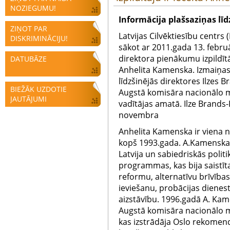
NOZIEGUMU!
Informācija plašsaziņas lī
ZIŅOT PAR
Latvijas Cilvēktiesību centrs 
DISKRIMINĀCIJU!
sākot ar 2011.gada 13. febru
direktora pienākumu izpildītāj
DATUBĀZE
Anhelita Kamenska. Izmaiņas
līdzšinējās direktores Ilzes
BIEŽĀK UZDOTIE
Augstā komisāra nacionālo m
JAUTĀJUMI
vadītājas amatā. Ilze Brands
novembra
Anhelita Kamenska ir viena 
kopš 1993.gada. A.Kamenska i
Latvija un sabiedriskās politi
programmas, kas bija saistīta
reformu, alternatīvu brīvība
ieviešanu, probācijas dienesta
aizstāvību. 1996.gadā A. Kam
Augstā komisāra nacionālo m
kas izstrādāja Oslo rekomen