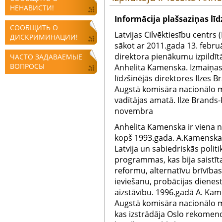
НЕНАВИСТИ!
Informācija plašsaziņas lī
СООБЩИТЬ О
Latvijas Cilvēktiesību centrs 
ДИСКРИМИНАЦИИ!
sākot ar 2011.gada 13. febru
direktora pienākumu izpildītāj
ЧАСТО ЗАДАВАЕМЫЕ
ВОПРОСЫ
Anhelita Kamenska. Izmaiņas
līdzšinējās direktores Ilzes
Augstā komisāra nacionālo m
vadītājas amatā. Ilze Brands
novembra
Anhelita Kamenska ir viena 
kopš 1993.gada. A.Kamenska i
Latvija un sabiedriskās politi
programmas, kas bija saistīta
reformu, alternatīvu brīvība
ieviešanu, probācijas dienesta
aizstāvību. 1996.gadā A. Kam
Augstā komisāra nacionālo m
kas izstrādāja Oslo rekomen