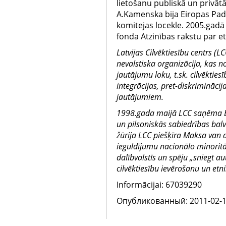
lietošanu publiskā un privāt
A.Kamenska bija Eiropas Pa
komitejas locekle. 2005.gadā
fonda Atzinības rakstu par et
Latvijas Cilvēktiesību centrs (L
nevalstiska organizācija, kas n
jautājumu loku, t.sk. cilvēkties
integrācijas, pret-diskriminācij
jautājumiem.
1998.gada maijā LCC saņēma E
un pilsoniskās sabiedrības bal
žūrija LCC piešķīra Maksa van d
ieguldījumu nacionālo minorit
dalībvalstīs un spēju „sniegt au
cilvēktiesību ievērošanu un et
Informācijai: 67039290
Oпубликованный: 2011-02-