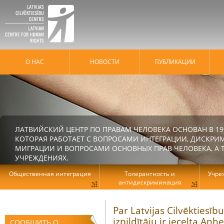
О НАС
HОВОСТИ
ПУБЛИКАЦИИ
ЛАТВИЙСКИЙ ЦЕНТР ПО ПРАВАМ ЧЕЛОВЕКА ОСНОВАН В 19
КОТОРАЯ РАБОТАЕТ С ВОПРОСАМИ ИНТЕГРАЦИИ, ДИСКРИ
МИГРАЦИИ И ВОПРОСАМИ ОСНОВНЫХ ПРАВ ЧЕЛОВЕКА, А Т
УЧРЕЖДЕНИЯХ.
Общественная интеграция
Толерантность и
Учре
антидискриминация
Par Latvijas Cilvēktiesī
izpildītāju ir iecelta An
СООБЩИТЬ О