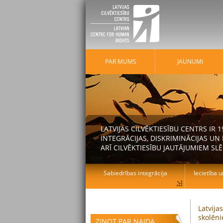
PAR MUMS
JAUNUMI
LATVIJAS CILVĒKTIESĪBU CENTRS IR
INTEGRĀCIJAS, DISKRIMINĀCIJAS U
ARĪ CILVĒKTIESĪBU JAUTĀJUMIEM SLĒ
Sabiedrības integrācija
Iecietība u
Latvija
skolēni
ZIŅOT PAR NAIDA