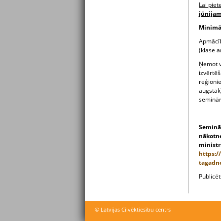
Lai piet
jūnija
Minimāl
Apmācīb
(klase a
Ņemot vē
izvērtēš
reģioni
augstāk)
seminār
Seminār
nākotne
ministr
https:/
tagadn
Publicē
© Latvijas Cilvēktiesību centrs