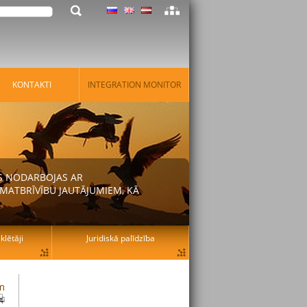
KONTAKTI
INTEGRATION MONITOR
AS NODARBOJAS AR
MATBRĪVĪBU JAUTĀJUMIEM, KĀ
lētāji
Juridiskā palīdzība
am