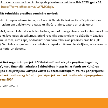
eiktu savu skolu vai klasi ir jāaizpilda pieteikuma veidlapa
līdz 2023. gada 14.
m
https://forms.office.com/r/LWRMKpkgkv
ās tehniskās prasības semināra norisei:
ām ir nepieciešama telpa, kurā apmācību dalībnieki varēs brīvi pārvietoties
r bīdāmiem galdiem vai aktu zāle), flipčart tāfele, dators ar projektoru.
rā, ka semināru skaits ir ierobežots, semināru organizatori veiks visu pieteiku
anu. Izvēloties pieteikumus, priekšroka tiks dota skolām no dažādiem Latvijas
em un tām, kuras spēj nodrošināt semināra tehniskās prasības prasības (sk.
. Semināra organizatori sazināsies ar apstiprinātiem pieteicējiem, lai saskaņotu
a norisi un datumu.
i tiek organizēti projektā “Cilvēktiesības Latvijā – pagātne, tagadne,
”, kuru f
inansiāli atbalsta Sabiedrības integrācijas fonds no Kultūras
ijas piešķirtajiem Latvijas valsts budžeta līdzekļiem.
Vairāk par projektu:
/cilvektiesibas.org.lv/lv/projects/projekts-cilvektiesibas-latvija-pagatne-
e-na-590/
ts: 2023-05-31