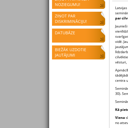
NOZIEGUMU!
Latvija
seminār
ZIŅOT PAR
par cil
DISKRIMINĀCIJU!
Jaunieš
vienlīdz
DATUBĀZE
svarīgas
vidē. Ja
jautājum
BIEŽĀK UZDOTIE
līdzdarb
JAUTĀJUMI
cilvēkti
vēsturi,
Apmācība
tādējādi
centra u
Seminār
30). Se
Seminār
Kā piet
Viena
s
no atse