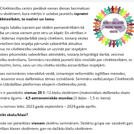
s Cilvēktiesību centrs piedāvā vienas dienas bezmaksas
u skolēniem, kura mērķis ir uzlabot jauniešu
izpratni
vēktiesībām, to nozīmi un lomu
.
i iegūs labāku izpratni par tādām pamatvērtībām kā
ība un cieņa vienam pret otru un kāpēc šīs vērtības ir
 ikdienas mijiedarbībā starp cilvēkiem, tostarp skolas
uniešiem būs iespēja pārrunāt sabiedrībā aktuālus
us no cilvēktiesību viedokļa un uzzināt par iespējām
oties pilsoniskās sabiedrības aktivitātēs, tostarp brīvprātīgā darbā, veicinot
esību ievērošanu. Semināru rezultātā jaunieši kļūs zinošāki par cilvēktiesībām, to
 nozīmi, lomu, savu un citu cilvēku tiesību aizsardzības iespējām.
s norisināsies interaktīvā veidā, izmantojot neformālās izglītības metodes,
 iesaistot visus dalībniekus tēmas izzināšanā. Semināru vadīsLatvijas Cilvēktiesī
n Līdzdalības platformas eksperti cilvēktiesību jomā.
s ir paredzēts
vismaz 20
8.-12.klašu skolēniem (maksimālais dalībnieku skaits
mināra ilgums –
4,5 astronomiskās stundas
(3 daļas - 1,5 st. katra).
u norises laiks: 2023.gada septembris – 2024.gada aprīlis.
eikt skolu/klasi?
kola var pieteikties
vienam
skolēnu semināram. Skolēnu grupa var sastāvēt gan
višķas klases skolēniem, gan no dažādu klašu skolēniem.