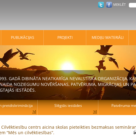
MEKLĒT
PUBLIKĀCIJAS
PROJEKTI
MEDIJU MATERIĀLI
 1993. GADĀ DIBINĀTA NEATKARĪGA NEVALSTISKA ORGANIZĀCIJA, K
N NAIDA NOZIEGUMU NOVĒRŠANAS, PATVĒRUMA, MIGRĀCIJAS UN PA
GTAJĀS IESTĀDĒS.
n pretdiskriminācija
Slēgtās iestādes
Patvēruma mek
s Cilvēktiesību centrs aicina skolas pieteikties bezmaksas seminār
em “Mēs un cilvēktiesības”.