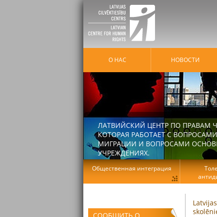
О НАС
HОВОСТИ
ЛАТВИЙСКИЙ ЦЕНТР ПО ПРАВАМ Ч
КОТОРАЯ РАБОТАЕТ С ВОПРОСАМИ
МИГРАЦИИ И ВОПРОСАМИ ОСНОВНЫ
УЧРЕЖДЕНИЯХ.
Общественная интеграция
Тол
антид
Latvija
skolēni
СООБЩИТЬ О