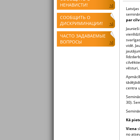
НЕНАВИСТИ!
Latvija
seminār
СООБЩИТЬ О
par cil
ДИСКРИМИНАЦИИ!
Jaunieš
vienlīdz
ЧАСТО ЗАДАВАЕМЫЕ
svarīgas
ВОПРОСЫ
vidē. Ja
jautājum
līdzdarb
cilvēkti
vēsturi,
Apmācība
tādējādi
centra u
Seminār
30). Se
Seminār
Kā piet
Viena
s
no atse