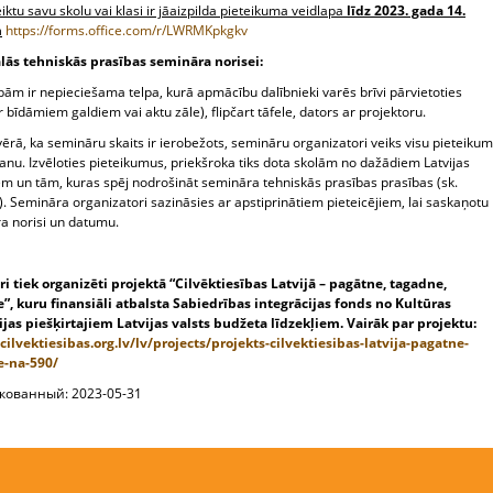
eiktu savu skolu vai klasi ir jāaizpilda pieteikuma veidlapa
līdz 2023. gada 14.
m
https://forms.office.com/r/LWRMKpkgkv
ās tehniskās prasības semināra norisei:
ām ir nepieciešama telpa, kurā apmācību dalībnieki varēs brīvi pārvietoties
r bīdāmiem galdiem vai aktu zāle), flipčart tāfele, dators ar projektoru.
rā, ka semināru skaits ir ierobežots, semināru organizatori veiks visu pieteiku
anu. Izvēloties pieteikumus, priekšroka tiks dota skolām no dažādiem Latvijas
em un tām, kuras spēj nodrošināt semināra tehniskās prasības prasības (sk.
. Semināra organizatori sazināsies ar apstiprinātiem pieteicējiem, lai saskaņotu
a norisi un datumu.
i tiek organizēti projektā “Cilvēktiesības Latvijā – pagātne, tagadne,
”, kuru f
inansiāli atbalsta Sabiedrības integrācijas fonds no Kultūras
ijas piešķirtajiem Latvijas valsts budžeta līdzekļiem.
Vairāk par projektu:
/cilvektiesibas.org.lv/lv/projects/projekts-cilvektiesibas-latvija-pagatne-
e-na-590/
кованный: 2023-05-31