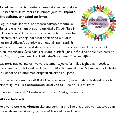
s Cilvēktiesību centrs piedāvā vienas dienas bezmaksas
u skolēniem, kura mērķis ir uzlabot jauniešu
izpratni
vēktiesībām, to nozīmi un lomu
.
i iegūs labāku izpratni par tādām pamatvērtībām kā
ība un cieņa vienam pret otru un kāpēc šīs vērtības ir
 ikdienas mijiedarbībā starp cilvēkiem, tostarp skolas
uniešiem būs iespēja pārrunāt sabiedrībā aktuālus
us no cilvēktiesību viedokļa un uzzināt par iespējām
oties pilsoniskās sabiedrības aktivitātēs, tostarp brīvprātīgā darbā, veicinot
esību ievērošanu. Semināru rezultātā jaunieši kļūs zinošāki par cilvēktiesībām, to
 nozīmi, lomu, savu un citu cilvēku tiesību aizsardzības iespējām.
s norisināsies interaktīvā veidā, izmantojot neformālās izglītības metodes,
 iesaistot visus dalībniekus tēmas izzināšanā. Semināru vadīsLatvijas Cilvēktiesī
n Līdzdalības platformas eksperti cilvēktiesību jomā.
s ir paredzēts
vismaz 20
8.-12.klašu skolēniem (maksimālais dalībnieku skaits
mināra ilgums –
4,5 astronomiskās stundas
(3 daļas - 1,5 st. katra).
u norises laiks: 2023.gada septembris – 2024.gada aprīlis.
eikt skolu/klasi?
kola var pieteikties
vienam
skolēnu semināram. Skolēnu grupa var sastāvēt gan
višķas klases skolēniem, gan no dažādu klašu skolēniem.