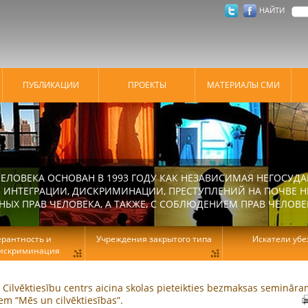
НАЙТИ
ПУБЛИКАЦИИ
ПРОЕКТЫ
МАТЕРИАЛЫ СМИ
ЕЛОВЕКА ОСНОВАН В 1993 ГОДУ КАК НЕЗАВИСИМАЯ НЕГОСУДА
 ИНТЕГРАЦИИ, ДИСКРИМИНАЦИИ, ПРЕСТУПЛЕНИЙ НА ПОЧВЕ Н
Х ПРАВ ЧЕЛОВЕКА, А ТАКЖЕ, С СОБЛЮДЕНИЕМ ПРАВ ЧЕЛОВЕ
ерантность и
Учреждения закрытого типа
Искатели уб
искриминация
s Cilvēktiesību centrs aicina skolas pieteikties bezmaksas seminār
em “Mēs un cilvēktiesības”.