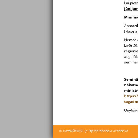
Lai piet
jūnija
Minimāl
Apmācīb
(klase a
Ņemot vē
izvērtēš
reģioni
augstāk)
seminār
Seminār
nākotne
ministr
https:/
tagadn
Oпубли
© Латвийский центр по правам человека