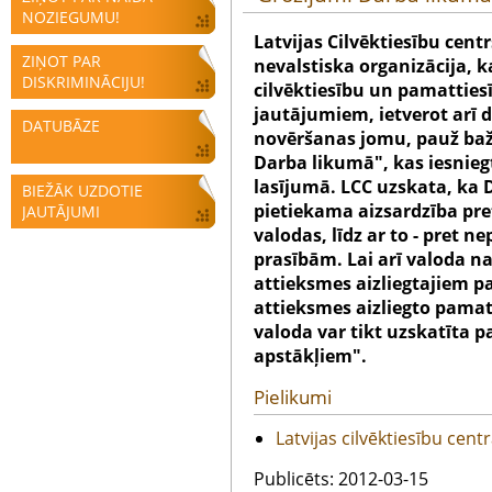
NOZIEGUMU!
Latvijas Cilvēktiesību centr
ZIŅOT PAR
nevalstiska organizācija, k
DISKRIMINĀCIJU!
cilvēktiesību un pamatties
jautājumiem, ietverot arī 
DATUBĀZE
novēršanas jomu, pauž baž
Darba likumā", kas iesnie
lasījumā. LCC uzskata, ka 
BIEŽĀK UZDOTIE
pietiekama aizsardzība pre
JAUTĀJUMI
valodas, līdz ar to - pret
prasībām. Lai arī valoda na
attieksmes aizliegtajiem p
attieksmes aizliegto pamatu
valoda var tikt uzskatīta p
apstākļiem".
Pielikumi
Latvijas cilvēktiesību cent
Publicēts: 2012-03-15