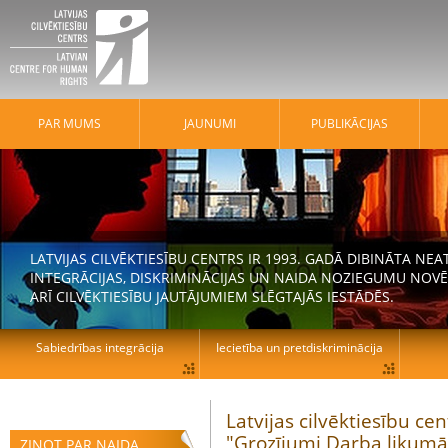
PAR MUMS
JAUNUMI
PUBLIKĀCIJAS
LATVIJAS CILVĒKTIESĪBU CENTRS IR 1993. GADĀ DIBINĀTA N
INTEGRĀCIJAS, DISKRIMINĀCIJAS UN NAIDA NOZIEGUMU NOVĒ
ARĪ CILVĒKTIESĪBU JAUTĀJUMIEM SLĒGTAJĀS IESTĀDĒS.
Sabiedrības integrācija
Iecietība un pretdiskriminācija
Latvijas cilvēktiesību ce
"Grozījumi Darba likumā
ZIŅOT PAR NAIDA