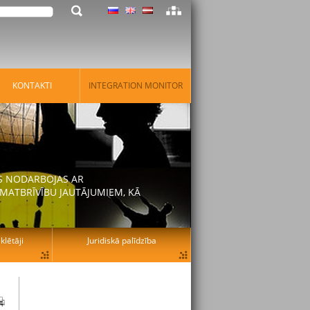
KONTAKTI
INTEGRATION MONITOR
AS NODARBOJAS AR
MATBRĪVĪBU JAUTĀJUMIEM, KĀ
lētāji
Juridiskā palīdzība