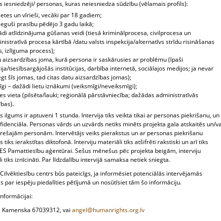
 iesniedzēji/ personas, kuras neiesniedza sūdzību (vēlamais profils):
ietes un vīrieši, vecāki par 18 gadiem;
ieguši prasību pēdējo 3 gadu laikā;
di atlīdzinājuma gūšanas veidi (tiesā kriminālprocesa, civilprocesa un
nistratīvā procesa kārtībā /datu valsts inspekcija/alternatīvs strīdu risināšanas
s, izlīguma process);
 aizsardzības joma, kurā persona ir saskārusies ar problēmu (īpaši
cija/tiesībsargājošās institūcijas, darbība internetā, sociālajos medijos; ja nevar
gt šīs jomas, tad citas datu aizsardzības jomas);
īgi – dažādi lietu iznākumi (veiksmīgi/neveiksmīgi);
es vieta (pilsēta/lauki; reģionālā pārstāvniecība; dažādas administratīvās
ības).
as ilgums ir aptuveni 1 stunda. Intervija tiks veikta tikai ar personas piekrišanu, un
nfidenciāla. Personas vārds un uzvārds netiks minēts projekta gala atskaitēs un/va
trešajām personām. Intervētājs veiks pierakstus un ar personas piekrišanu
s tiks ierakstītas diktofonā. Interviju materiāli tiks atšifrēti rakstiski un arī tiks
i ES Pamattiesību aģentūrai. Sešus mēnešus pēc projekta beigām, interviju
i tiks iznīcināti. Par līdzdalību intervijā samaksa netiek sniegta.
 Cilvēktiesību centrs būs pateicīgs, ja informēsiet potenciālās intervējamās
 par iespēju piedalīties pētījumā un nosūtīsiet tām šo informāciju.
informācijai:
a Kamenska 67039312, vai
angel@humanrights.org.lv