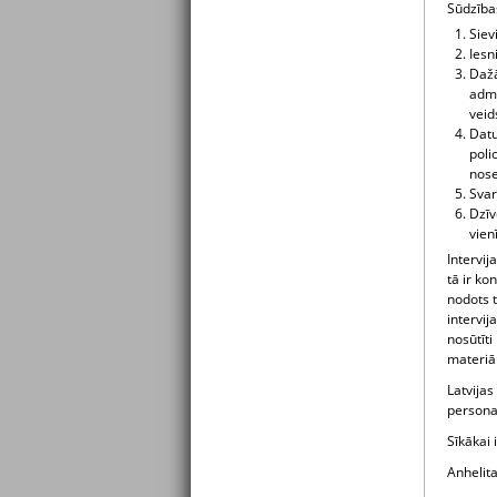
Sūdzības
Siev
Iesn
Dažā
admi
veid
Datu
poli
nose
Svar
Dzīv
vien
Intervij
tā ir ko
nodots 
intervija
nosūtīt
materiāl
Latvijas
personas
Sīkākai 
Anhelit