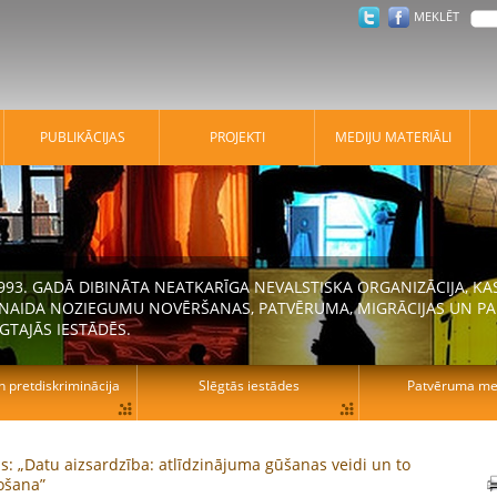
MEKLĒT
PUBLIKĀCIJAS
PROJEKTI
MEDIJU MATERIĀLI
 1993. GADĀ DIBINĀTA NEATKARĪGA NEVALSTISKA ORGANIZĀCIJA, K
N NAIDA NOZIEGUMU NOVĒRŠANAS, PATVĒRUMA, MIGRĀCIJAS UN PA
GTAJĀS IESTĀDĒS.
n pretdiskriminācija
Slēgtās iestādes
Patvēruma mek
s: „Datu aizsardzība: atlīdzinājuma gūšanas veidi un to
ošana”