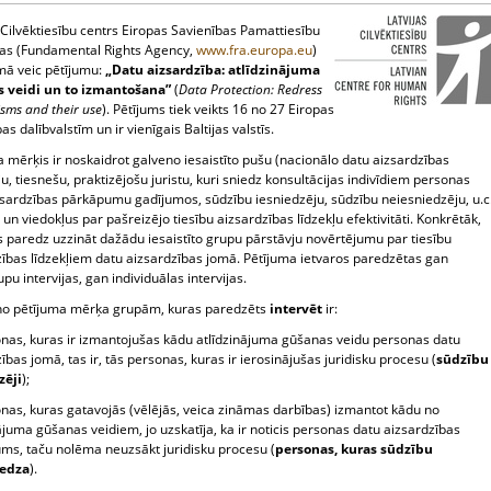
 Cilvēktiesību centrs Eiropas Savienības Pamattiesību
as (Fundamental Rights Agency,
www.fra.europa.eu
)
ā veic pētījumu:
„Datu aizsardzība: atlīdzinājuma
 veidi un to izmantošana”
(
Data Protection: Redress
sms and their use
). Pētījums tiek veikts 16 no 27 Eiropas
as dalībvalstīm un ir vienīgais Baltijas valstīs.
 mērķis ir noskaidrot galveno iesaistīto pušu (nacionālo datu aizsardzības
iju, tiesnešu, praktizējošu juristu, kuri sniedz konsultācijas indivīdiem personas
zsardzības pārkāpumu gadījumos, sūdzību iesniedzēju, sūdzību neiesniedzēju, u.c
 un viedokļus par pašreizējo tiesību aizsardzības līdzekļu efektivitāti. Konkrētāk,
s paredz uzzināt dažādu iesaistīto grupu pārstāvju novērtējumu par tiesību
zības līdzekļiem datu aizsardzības jomā. Pētījuma ietvaros paredzētas gan
pu intervijas, gan individuālas intervijas.
no pētījuma mērķa grupām, kuras paredzēts
intervēt
ir:
onas, kuras ir izmantojušas kādu atlīdzinājuma gūšanas veidu personas datu
ības jomā, tas ir, tās personas, kuras ir ierosinājušas juridisku procesu (
sūdzību
zēji
);
onas, kuras gatavojās (vēlējās, veica zināmas darbības) izmantot kādu no
ājuma gūšanas veidiem, jo uzskatīja, ka ir noticis personas datu aizsardzības
ms, taču nolēma neuzsākt juridisku procesu (
personas, kuras sūdzību
iedza
).