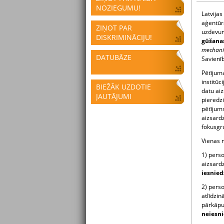
NOZIEGUMU!
Latvijas
aģentūr
ZIŅOT PAR
uzdevum
DISKRIMINĀCIJU!
gūšanas
mechani
DATUBĀZE
Savienīb
Pētījuma
institūc
BIEŽĀK UZDOTIE
datu ai
JAUTĀJUMI
pieredzi
pētījum
aizsard
fokusgru
Vienas 
1) pers
aizsardz
iesnied
2) pers
atlīdzin
pārkāpu
neiesn