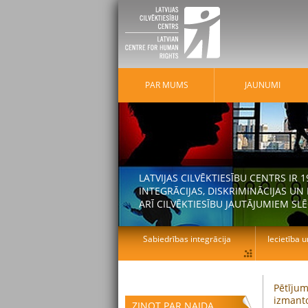
PAR MUMS
JAUNUMI
LATVIJAS CILVĒKTIESĪBU CENTRS IR
INTEGRĀCIJAS, DISKRIMINĀCIJAS U
ARĪ CILVĒKTIESĪBU JAUTĀJUMIEM SLĒ
Sabiedrības integrācija
Iecietība u
Pētījum
izmant
ZIŅOT PAR NAIDA