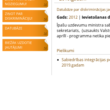
NOZIEGUMU!
Datubāze par diskriminācijas 
ZIŅOT PAR
Gads:
2012
|
Ievietošanas 
DISKRIMINĀCIJU!
Īpašu uzdevumu ministra sabi
DATUBĀZE
sekretariats, (uzsaukts Vals
aprīlī - programma netika p
BIEŽĀK UZDOTIE
JAUTĀJUMI
Pielikumi
Sabiedrības integrācijas 
2019.gadam