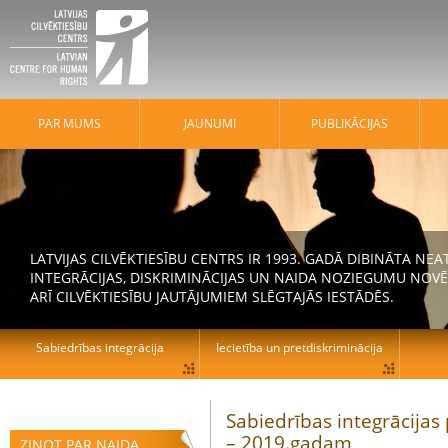
PAR MUMS
JAUNUMI
PUBLIKĀCIJAS
LATVIJAS CILVĒKTIESĪBU CENTRS IR 1993. GADĀ DIBINĀTA N
INTEGRĀCIJAS, DISKRIMINĀCIJAS UN NAIDA NOZIEGUMU NOVĒ
ARĪ CILVĒKTIESĪBU JAUTĀJUMIEM SLĒGTAJĀS IESTĀDĒS.
Sabiedrības integrācija
Iecietība un pretdiskriminācija
Sabiedrības integrācijas
– 2019.gadam
ZIŅOT PAR NAIDA