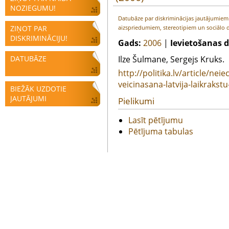
NOZIEGUMU!
Datubāze par diskriminācijas jautājumie
ZIŅOT PAR
aizspriedumiem, stereotipiem un sociālo d
DISKRIMINĀCIJU!
Gads:
2006
|
Ievietošanas 
DATUBĀZE
Ilze Šulmane, Sergejs Kruks.
http://politika.lv/article/nei
veicinasana-latvija-laikrakstu
BIEŽĀK UZDOTIE
JAUTĀJUMI
Pielikumi
Lasīt pētījumu
Pētījuma tabulas