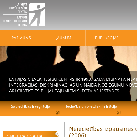
PAR MUMS
JAUNUMI
PUBLIKĀCIJAS
LATVIJAS CILVĒKTIESĪBU CENTRS IR 1993. GADĀ DIBINĀTA N
INTEGRĀCIJAS, DISKRIMINĀCIJAS UN NAIDA NOZIEGUMU NOVĒ
ARĪ CILVĒKTIESĪBU JAUTĀJUMIEM SLĒGTAJĀS IESTĀDĒS.
Sabiedrības integrācija
Iecietība un pretdiskriminācija
Neiecietības izpausmes u
(2006)
ZIŅOT PAR NAIDA