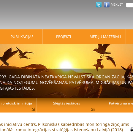
MEKLĒT
PUBLIKĀCIJAS
PROJEKTI
MEDIJU MATERIĀLI
 1993. GADĀ DIBINĀTA NEATKARĪGA NEVALSTISKA ORGANIZĀCIJA, K
N NAIDA NOZIEGUMU NOVĒRŠANAS, PATVĒRUMA, MIGRĀCIJAS UN PA
GTAJĀS IESTĀDĒS.
n pretdiskriminācija
Slēgtās iestādes
Patvēruma mek
bas iniciatīvu centrs, Pilsoniskās sabiedrības monitoringa ziņojums
ionālās romu integrācijas stratēģijas īstenošanu Latvijā (2018)