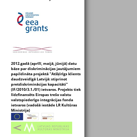
2012.gadā (aprīlī, maijā, jūnijā) datu
bāze par diskriminācijas jautājumiem
papildināta projektā "Atšķīrīgs klients
daudzveidīgā Latvijā: stiprinot
pretdiskriminācijas kapacitāti"
(IF/2010/3.1./01) ietvaros. Projekts tiek
līdzfinansēts Eiropas trešo valstu
valstspiederīgo integrācijas fonda
ietvaros (vadošā iestāde LR Kultūras
Ministrija)