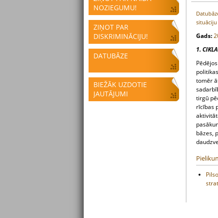
NOZIEGUMU!
Datubāze
situāciju
ZIŅOT PAR
DISKRIMINĀCIJU!
Gads:
2
1. CIKL
DATUBĀZE
Pēdējos
politika
tomēr ā
BIEŽĀK UZDOTIE
sadarbīb
JAUTĀJUMI
tirgū p
rīcības
aktivitā
pasākum
bāzes, p
daudzve
Pieliku
Pils
stra