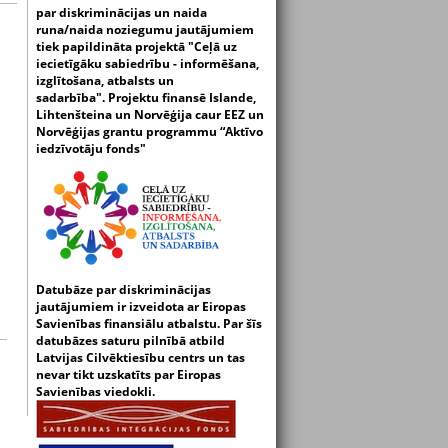
par diskriminācijas un naida
runa/naida noziegumu jautājumiem
tiek papildināta projektā "Ceļā uz
iecietīgāku sabiedrību - informēšana,
izglītošana, atbalsts un
sadarbība".
Projektu finansē Islande,
Lihtenšteina un Norvēģija caur EEZ un
Norvēģijas grantu programmu “Aktīvo
iedzīvotāju fonds"
Datubāze par diskriminācijas
jautājumiem ir izveidota ar Eiropas
Savienības finansiālu atbalstu. Par šīs
datubāzes saturu pilnībā atbild
Latvijas Cilvēktiesību centrs un tas
nevar tikt uzskatīts par Eiropas
Savienības viedokli.