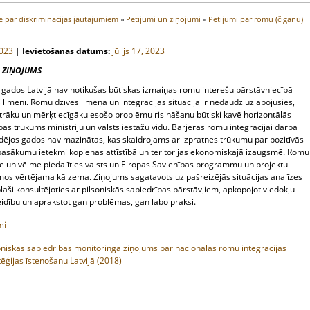
 par diskriminācijas jautājumiem
»
Pētījumi un ziņojumi
»
Pētījumi par romu (čigānu)
023
|
Ievietošanas datums:
jūlijs 17, 2023
A ZIŅOJUMS
 gados Latvijā nav notikušas būtiskas izmaiņas romu interešu pārstāvniecībā
s līmenī. Romu dzīves līmeņa un integrācijas situācija ir nedaudz uzlabojusies,
trāku un mērķtiecīgāku esošo problēmu risināšanu būtiski kavē horizontālās
as trūkums ministriju un valsts iestāžu vidū. Barjeras romu integrācijai darba
ēdējos gados nav mazinātas, kas skaidrojams ar izpratnes trūkumu par pozitīvās
 pasākumu ietekmi kopienas attīstībā un teritorijas ekonomiskajā izaugsmē. Romu
te un vēlme piedalīties valsts un Eiropas Savienības programmu un projektu
os vērtējama kā zema. Ziņojums sagatavots uz pašreizējās situācijas analīzes
laši konsultējoties ar pilsoniskās sabiedrības pārstāvjiem, apkopojot viedokļu
idību un aprakstot gan problēmas, gan labo praksi.
mi
oniskās sabiedrības monitoringa ziņojums par nacionālās romu integrācijas
tēģijas īstenošanu Latvijā (2018)