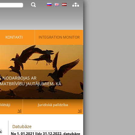
KONTAKTI
INTEGRATION MONITOR
AS NODARBOJAS AR
MATBRĪVĪBU JAUTĀJUMIEM, KĀ
lētāji
Juridiskā palīdzība
Datubāze
No 1. 01.2021 līdz 31.12.2022. datubāze