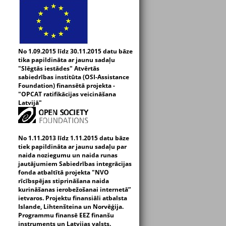
No 1.09.2015 līdz 30.11.2015 datu bāze
tika papildināta ar jaunu sadaļu
"Slēgtās iestādes" Atvērtās
sabiedrības institūta (OSI-Assistance
Foundation) finansētā projekta -
"OPCAT ratifikācijas veicināšana
Latvijā"
No 1.11.2013 līdz 1.11.2015 datu bāze
tiek papildināta ar jaunu sadaļu par
naida noziegumu un naida runas
jautājumiem Sabiedrības integrācijas
fonda atbaltītā projekta "NVO
rīcībspējas stiprināšana naida
kurināšanas ierobežošanai internetā”
ietvaros. Projektu finansiāli atbalsta
Islande, Lihtenšteina un Norvēģija.
Programmu finansē EEZ finanšu
instruments un Latvijas valsts.