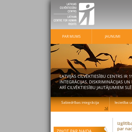
PAR MUMS
JAUNUMI
LATVIJAS CILVĒKTIESĪBU CENTRS IR
INTEGRĀCIJAS, DISKRIMINĀCIJAS U
ARĪ CILVĒKTIESĪBU JAUTĀJUMIEM SLĒ
Sabiedrības integrācija
Iecietība u
Izglītī
par nac
ZIŅOT PAR NAIDA