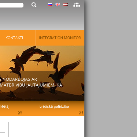
KONTAKTI
INTEGRATION MONITOR
AS NODARBOJAS AR
MATBRĪVĪBU JAUTĀJUMIEM, KĀ
lētāji
Juridiskā palīdzība