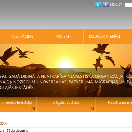
MEKLĒT
PUBLIKĀCIJAS
PROJEKTI
MEDIJU MATERIĀLI
 1993. GADĀ DIBINĀTA NEATKARĪGA NEVALSTISKA ORGANIZĀCIJA, K
N NAIDA NOZIEGUMU NOVĒRŠANAS, PATVĒRUMA, MIGRĀCIJAS UN PA
GTAJĀS IESTĀDĒS.
n pretdiskriminācija
Slēgtās iestādes
Patvēruma mek
2023
tu ar šādu datumu