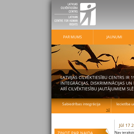
PAR MUMS
JAUNUMI
LATVIJAS CILVĒKTIESĪBU CENTRS IR
INTEGRĀCIJAS, DISKRIMINĀCIJAS U
ARĪ CILVĒKTIESĪBU JAUTĀJUMIEM SLĒ
Sabiedrības integrācija
Iecietība u
Jūl 17 
Nav ieraks
ZIŅOT PAR NAIDA