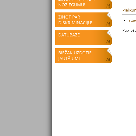
NOZIEGUMU!
Pieliku
ZIŅOT PAR
att
DISKRIMINĀCIJU!
Publicē
DATUBĀZE
BIEŽĀK UZDOTIE
JAUTĀJUMI