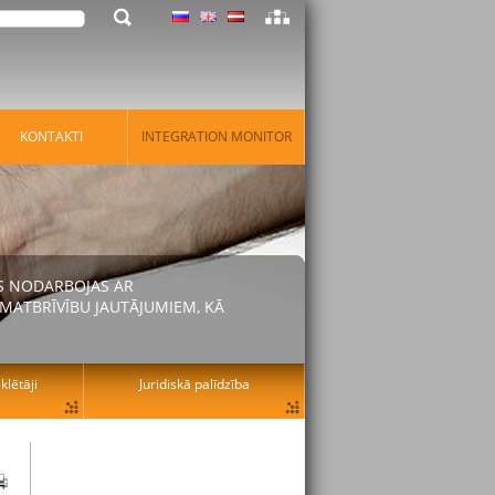
KONTAKTI
INTEGRATION MONITOR
AS NODARBOJAS AR
MATBRĪVĪBU JAUTĀJUMIEM, KĀ
lētāji
Juridiskā palīdzība