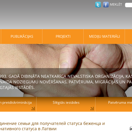
MEKLĒT
PUBLIKĀCIJAS
PROJEKTI
MEDIJU MATERIĀLI
 1993. GADĀ DIBINĀTA NEATKARĪGA NEVALSTISKA ORGANIZĀCIJA, K
N NAIDA NOZIEGUMU NOVĒRŠANAS, PATVĒRUMA, MIGRĀCIJAS UN PA
GTAJĀS IESTĀDĒS.
n pretdiskriminācija
Slēgtās iestādes
Patvēruma mek
динение семьи для получателей статуса беженца и
нативного статуса в Латвии