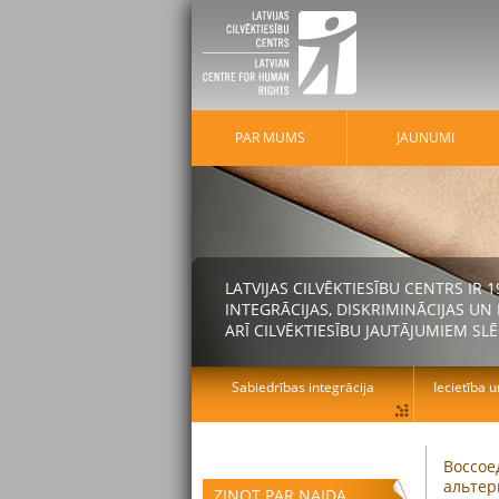
PAR MUMS
JAUNUMI
LATVIJAS CILVĒKTIESĪBU CENTRS IR
INTEGRĀCIJAS, DISKRIMINĀCIJAS U
ARĪ CILVĒKTIESĪBU JAUTĀJUMIEM SLĒ
Sabiedrības integrācija
Iecietība u
Воссое
альтер
ZIŅOT PAR NAIDA