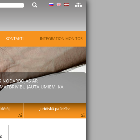
KONTAKTI
INTEGRATION MONITOR
AS NODARBOJAS AR
MATBRĪVĪBU JAUTĀJUMIEM, KĀ
lētāji
Juridiskā palīdzība