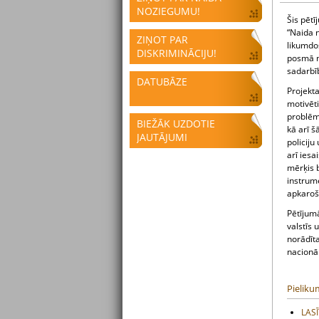
NOZIEGUMU!
Šis pētī
“Naida 
ZIŅOT PAR
likumdoš
DISKRIMINĀCIJU!
posmā no
sadarbī
DATUBĀZE
Projekta
motivēti
problēm
BIEŽĀK UZDOTIE
kā arī 
JAUTĀJUMI
policiju
arī iesa
mērķis b
instrum
apkaroš
Pētījumā
valstīs 
norādīt
nacionāl
Pieliku
LASĪ