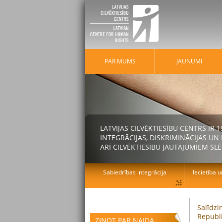
PAR MUMS
JAUNUMI
LATVIJAS CILVĒKTIESĪBU CENTRS IR
INTEGRĀCIJAS, DISKRIMINĀCIJAS U
ARĪ CILVĒKTIESĪBU JAUTĀJUMIEM SLĒ
Sabiedrības integrācija
Iecietība u
Salīdzi
Republi
ZIŅOT PAR NAIDA