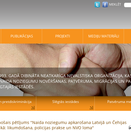
MEKLĒT
PUBLIKĀCIJAS
PROJEKTI
MEDIJU MATERIĀLI
 1993. GADĀ DIBINĀTA NEATKARĪGA NEVALSTISKA ORGANIZĀCIJA, K
N NAIDA NOZIEGUMU NOVĒRŠANAS, PATVĒRUMA, MIGRĀCIJAS UN PA
GTAJĀS IESTĀDĒS.
n pretdiskriminācija
Slēgtās iestādes
Patvēruma mek
nošais pētījums "Naida noziegumu apkarošana Latvijā un Čehijas
kā: likumdošana, policijas prakse un NVO loma"