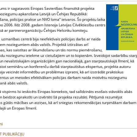
jums ir sagatavots Eiropas Savienības finansētā projekta
noziegumu apkarošana Latvijā un Čehijas Republikā:
ana, policijas prakse un NVO loma” ietvaros. Šo projektu laika
 2006. līdz 2008. gadam īstenoja Latvijas Cilvēktiesību centrs
bā ar partnerorganizāciju Čehijas Helsinku komiteju.
 uzmanības centrā bija neefektīvais policijas darbs ar naida
em noziegumiem abās valstīs. Projektā iztirzātas arī
as, kas saistītas ar likumdošanu un tās normu piemērošanu,
šādu noziegumu ietekme uz cietušajiem un to kopienām. Izveidojot sadarbību star
 un nevalstiskajām organizācijām gan nacionālajā, gan starptautiskajā līmenī, kā
istot semināru un konferenču darbā starptautiskus ekspertus, projekta autoru
ija veicināt informētību un problēmas izpratni, kā arī izstrādāt praktiskus
entus un metodes efektīvākam policijas darbam naida motivētu noziegumu
anā abās valstīs.
 vispirms īsi ieskicēts Eiropas konteksts, tad salīdzināts esošais stāvoklis abās
un beidzot aprakstīti un izvērtēti šā projekta rezultāti. Pētījumā rezumējot
as gūtās mācības un atziņas, kā arī sniegtas rekomendācijas turpmākam darbam
ajā un Eiropas līmenī.
mi
T PUBLIKĀCIJU