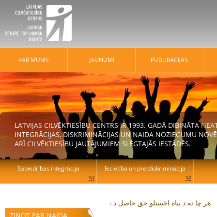
PAR MUMS
JAUNUMI
PUBLIKĀCIJAS
LATVIJAS CILVĒKTIESĪBU CENTRS IR 1993. GADĀ DIBINĀTA N
INTEGRĀCIJAS, DISKRIMINĀCIJAS UN NAIDA NOZIEGUMU NOVĒ
ARĪ CILVĒKTIESĪBU JAUTĀJUMIEM SLĒGTAJĀS IESTĀDĒS.
Sabiedrības integrācija
Iecietība un pretdiskriminācija
هر چا ته د پناه اخستلو حق حاصل دے
ZIŅOT PAR NAIDA