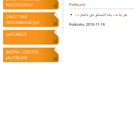
NOZIEGUMU!
Pielikumi
هر چا ته د پناه اخستلو حق حاصل دے
ZIŅOT PAR
DISKRIMINĀCIJU!
Publicēts: 2016-11-16
DATUBĀZE
BIEŽĀK UZDOTIE
JAUTĀJUMI