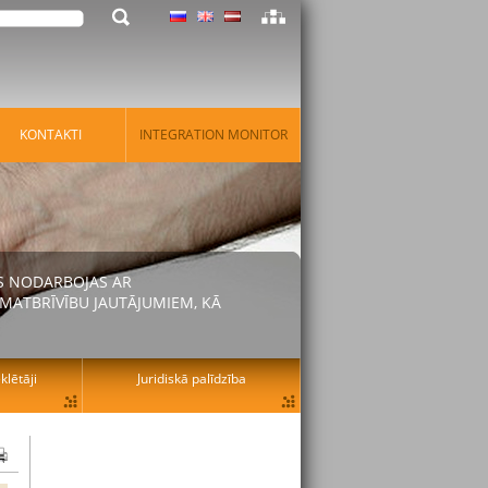
KONTAKTI
INTEGRATION MONITOR
AS NODARBOJAS AR
MATBRĪVĪBU JAUTĀJUMIEM, KĀ
lētāji
Juridiskā palīdzība