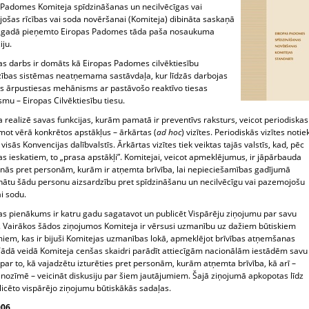
 Padomes Komiteja spīdzināšanas un necilvēcīgas vai
ošas rīcības vai soda novēršanai (Komiteja) dibināta saskaņā
.gadā pieņemto Eiropas Padomes tāda paša nosaukuma
iju.
as darbs ir domāts kā Eiropas Padomes cilvēktiesību
zības sistēmas neatņemama sastāvdaļa, kur līdzās darbojas
vs ārpustiesas mehānisms ar pastāvošo reaktīvo tiesas
mu – Eiropas Cilvēktiesību tiesu.
 realizē savas funkcijas, kurām pamatā ir preventīvs raksturs, veicot periodiskas
mot vērā konkrētos apstākļus – ārkārtas (
ad hoc
) vizītes. Periodiskās vizītes notie
 visās Konvencijas dalībvalstīs. Ārkārtas vizītes tiek veiktas tajās valstīs, kad, pēc
s ieskatiem, to „prasa apstākļi”. Komitejai, veicot apmeklējumus, ir jāpārbauda
anās pret personām, kurām ir atņemta brīvība, lai nepieciešamības gadījumā
inātu šādu personu aizsardzību pret spīdzināšanu un necilvēcīgu vai pazemojošu
ai sodu.
as pienākums ir katru gadu sagatavot un publicēt Vispārēju ziņojumu par savu
. Vairākos šādos ziņojumos Komiteja ir vērsusi uzmanību uz dažiem būtiskiem
miem, kas ir bijuši Komitejas uzmanības lokā, apmeklējot brīvības atņemšanas
 Tādā veidā Komiteja cenšas skaidri parādīt attiecīgām nacionālām iestādēm savu
 par to, kā vajadzētu izturēties pret personām, kurām atņemta brīvība, kā arī –
 nozīmē – veicināt diskusiju par šiem jautājumiem. Šajā ziņojumā apkopotas līdz
licēto vispārējo ziņojumu būtiskākās sadaļas.
006