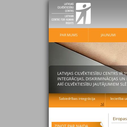
PAR MUMS
JAUNUMI
LATVIJAS CILVĒKTIESĪBU CENTRS IR
INTEGRĀCIJAS, DISKRIMINĀCIJAS U
ARĪ CILVĒKTIESĪBU JAUTĀJUMIEM SLĒ
Sabiedrības integrācija
Iecietība u
Eiropa
ZIŅOT PAR NAIDA