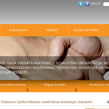
MEKLĒT
PUBLIKĀCIJAS
PROJEKTI
MEDIJU MATERIĀLI
 1993. GADĀ DIBINĀTA NEATKARĪGA NEVALSTISKA ORGANIZĀCIJA, K
N NAIDA NOZIEGUMU NOVĒRŠANAS, PATVĒRUMA, MIGRĀCIJAS UN PA
GTAJĀS IESTĀDĒS.
n pretdiskriminācija
Slēgtās iestādes
Patvēruma mek
s Padomes Spīdzināšanas novēršanas komitejas standarti