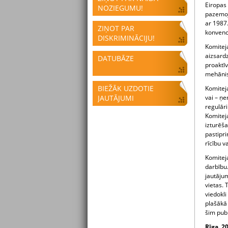
Eiropas
NOZIEGUMU!
pazemoj
ar 1987
ZIŅOT PAR
konvenc
DISKRIMINĀCIJU!
Komitej
aizsard
DATUBĀZE
proaktī
mehānis
BIEŽĀK UZDOTIE
Komiteja
JAUTĀJUMI
vai – ņe
regulāri
Komiteja
izturēš
pastipr
rīcību v
Komitej
darbību
jautāju
vietas.
viedokli
plašākā
šim pub
Rīga, 2