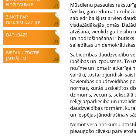
Mūsdienu pasaules raksturīg
NOZIEGUMU!
fizisku, gan iedomātu robežu 
ZIŅOT PAR
sabiedrība kļūst arvien daud
DISKRIMINĀCIJU!
visdažādākajās jomās. Dažā
atzīšana, vienlīdzīgu tiesību
DATUBĀZE
un nodrošināšana ir būtisks
saliedētas un demokrātiskas
BIEŽĀK UZDOTIE
Sabiedrības daudzveidību veid
JAUTĀJUMI
īpašības un izpausmes. To uz
nozīme un loma ir atkarīga n
vairāki, tostarp juridiski sa
Savienības daudzveidības poli
normas, kurās uzskaitītos di
dzimums, vecums, seksuālā or
reliģija/pārliecība un invali
daudzveidības formām, kuras 
un iespējas jānodrošina visā
Ņemot vērā notikumu attīstību
pieaugošo cilvēku pārvietoš