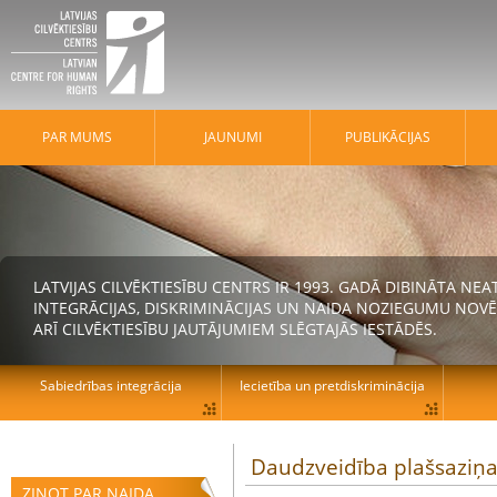
PAR MUMS
JAUNUMI
PUBLIKĀCIJAS
LATVIJAS CILVĒKTIESĪBU CENTRS IR 1993. GADĀ DIBINĀTA N
INTEGRĀCIJAS, DISKRIMINĀCIJAS UN NAIDA NOZIEGUMU NOVĒ
ARĪ CILVĒKTIESĪBU JAUTĀJUMIEM SLĒGTAJĀS IESTĀDĒS.
Sabiedrības integrācija
Iecietība un pretdiskriminācija
Daudzveidība plašsaziņas
ZIŅOT PAR NAIDA