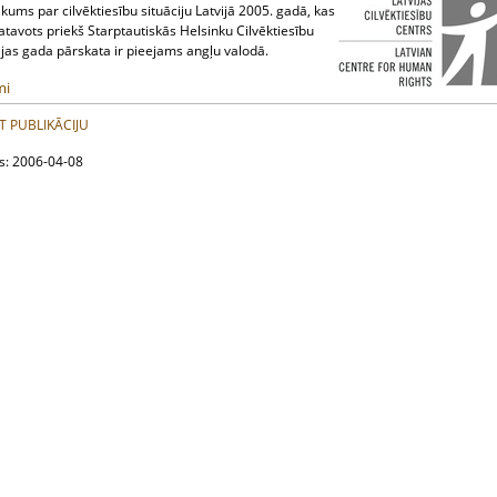
kums par cilvēktiesību situāciju Latvijā 2005. gadā, kas
atavots priekš Starptautiskās Helsinku Cilvēktiesību
ijas gada pārskata ir pieejams angļu valodā.
mi
T PUBLIKĀCIJU
ts: 2006-04-08