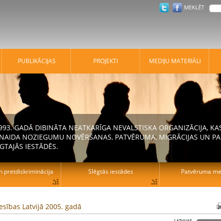
MEKLĒT
PUBLIKĀCIJAS
PROJEKTI
MEDIJU MATERIĀLI
 1993. GADĀ DIBINĀTA NEATKARĪGA NEVALSTISKA ORGANIZĀCIJA, K
N NAIDA NOZIEGUMU NOVĒRŠANAS, PATVĒRUMA, MIGRĀCIJAS UN PA
GTAJĀS IESTĀDĒS.
n pretdiskriminācija
Slēgtās iestādes
Patvēruma mek
iesības Latvijā 2005. gadā