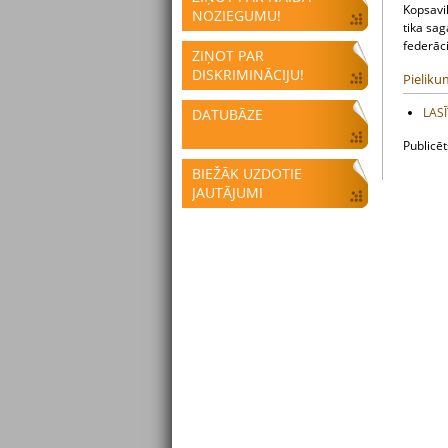
Kopsavil
NOZIEGUMU!
tika sag
federāc
ZIŅOT PAR
DISKRIMINĀCIJU!
Pieliku
LASĪ
DATUBĀZE
Publicē
BIEŽĀK UZDOTIE
JAUTĀJUMI