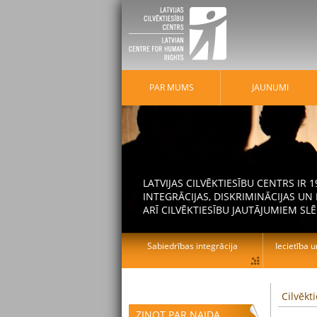
PAR MUMS
JAUNUMI
LATVIJAS CILVĒKTIESĪBU CENTRS IR
INTEGRĀCIJAS, DISKRIMINĀCIJAS U
ARĪ CILVĒKTIESĪBU JAUTĀJUMIEM SLĒ
Sabiedrības integrācija
Iecietība u
Cilvēkt
ZIŅOT PAR NAIDA