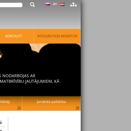
KONTAKTI
INTEGRATION MONITOR
AS NODARBOJAS AR
MATBRĪVĪBU JAUTĀJUMIEM, KĀ
lētāji
Juridiskā palīdzība