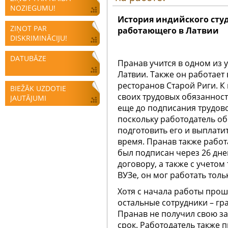
NOZIEGUMU!
История индийского студ
ZIŅOT PAR
работающего в Латвии
DISKRIMINĀCIJU!
DATUBĀZE
Пранав учится в одном из 
Латвии. Также он работает 
ресторанов Старой Риги. 
BIEŽĀK UZDOTIE
своих трудовых обязанност
JAUTĀJUMI
еще до подписания трудово
поскольку работодатель о
подготовить его и выплати
время. Пранав также работ
был подписан через 26 дне
договору, а также с учетом 
ВУЗе, он мог работать толь
Хотя с начала работы прош
остальные сотрудники – гр
Пранав не получил свою за
срок. Работодатель также 