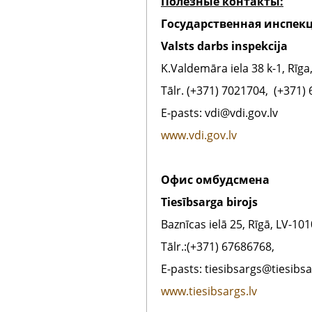
Полезные контакты:
Государственная инспек
Valsts darbs inspekcija
K.Valdemāra iela 38 k-1, Rīga
Tālr. (+371) 7021704, (+371)
E-pasts: vdi@vdi.gov.lv
www.vdi.gov.lv
Офис омбудсмена
Tiesībsarga birojs
Baznīcas ielā 25, Rīgā, LV-101
Tālr.:(+371) 67686768,
E-pasts: tiesibsargs@tiesibsa
www.tiesibsargs.lv