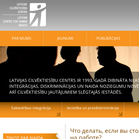
PAR MUMS
JAUNUMI
PUBLIKĀCIJAS
LATVIJAS CILVĒKTIESĪBU CENTRS IR 1993. GADĀ DIBINĀTA N
INTEGRĀCIJAS, DISKRIMINĀCIJAS UN NAIDA NOZIEGUMU NOVĒ
ARĪ CILVĒKTIESĪBU JAUTĀJUMIEM SLĒGTAJĀS IESTĀDĒS.
Sabiedrības integrācija
Iecietība un pretdiskriminācija
Что делать, если вы с
на работе?
ZIŅOT PAR NAIDA