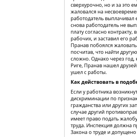
сверхурочно, но и за это е
жаловался на несвоевреме
работодатель выплачивал 
снова работодатель не вы
плату согласно контракту, 
рабочих, и заставил его ра
Пранав побоялся жаловатьс
посчитав, что найти другу
сложно. Однако через год,
Риге, Пранав нашел друзей
ушел с работы.
Как действовать в подо
Если у работника возникн
дискриминации по признак
гражданства или других за
случае другий противоправ
имеет право подать жалоб
труда. Инспекция должна 
Закона о труде и допущено