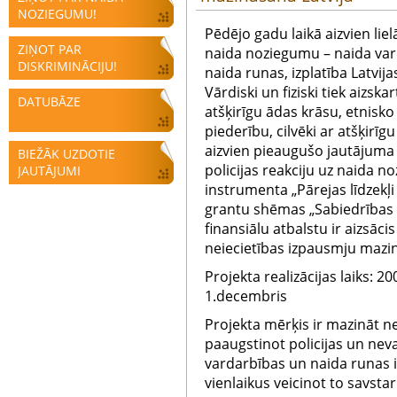
NOZIEGUMU!
Pēdējo gadu laikā aizvien lie
ZIŅOT PAR
naida noziegumu – naida va
DISKRIMINĀCIJU!
naida runas, izplatība Latvija
Vārdiski un fiziski tiek aizskart
DATUBĀZE
atšķirīgu ādas krāsu, etnisko 
piederību, cilvēki ar atšķirī
aizvien pieaugušo jautājuma 
BIEŽĀK UZDOTIE
policijas reakciju uz naida 
JAUTĀJUMI
instrumenta „Pārejas līdzekļi
grantu shēmas „Sabiedrības i
finansiālu atbalstu ir aizsā
neiecietības izpausmju mazin
Projekta realizācijas laiks: 2
1.decembris
Projekta mērķis ir mazināt ne
paaugstinot policijas un neva
vardarbības un naida runas 
vienlaikus veicinot to savsta