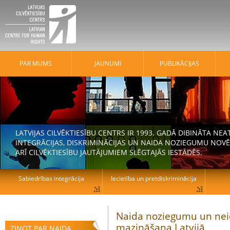
PAR MUMS
JAUNUMI
PUBLIKĀCIJAS
LATVIJAS CILVĒKTIESĪBU CENTRS IR 1993. GADĀ DIBINĀTA N
INTEGRĀCIJAS, DISKRIMINĀCIJAS UN NAIDA NOZIEGUMU NOVĒ
ARĪ CILVĒKTIESĪBU JAUTĀJUMIEM SLĒGTAJĀS IESTĀDĒS.
Sabiedrības integrācija
Iecietība un pretdiskriminācija
Naida noziegumu un nei
mazināšana Latvijā
ZIŅOT PAR NAIDA