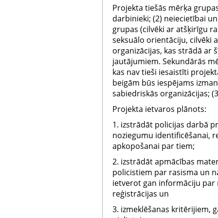
Projekta tiešās mērķa grupas: (
darbinieki; (2) neiecietībai u
grupas (cilvēki ar atšķirīgu r
seksuālo orientāciju, cilvēki a
organizācijas, kas strādā ar
jautājumiem. Sekundārās mērķ
kas nav tieši iesaistīti proje
beigām būs iespējams izmanto
sabiedriskās organizācijas; (
Projekta ietvaros plānots:
1. izstrādāt policijas darbā p
noziegumu identificēšanai, re
apkopošanai par tiem;
2. izstrādāt apmācības mate
policistiem par rasisma un 
ietverot gan informāciju par
reģistrācijas un
3. izmeklēšanas kritērijiem, 