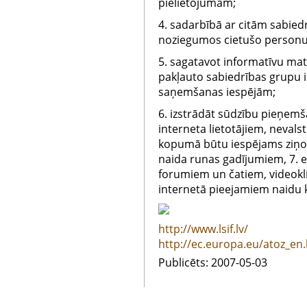
pielietojumam;
4. sadarbībā ar citām sabied
noziegumos cietušo personu a
5. sagatavot informatīvu mate
pakļauto sabiedrības grupu 
saņemšanas iespējām;
6. izstrādāt sūdzību pieņem
interneta lietotājiem, neval
kopumā būtu iespējams ziņot
naida runas gadījumiem, 7. 
forumiem un čatiem, videokl
internetā pieejamiem naidu 
http://www.lsif.lv/
http://ec.europa.eu/atoz_en
Publicēts: 2007-05-03