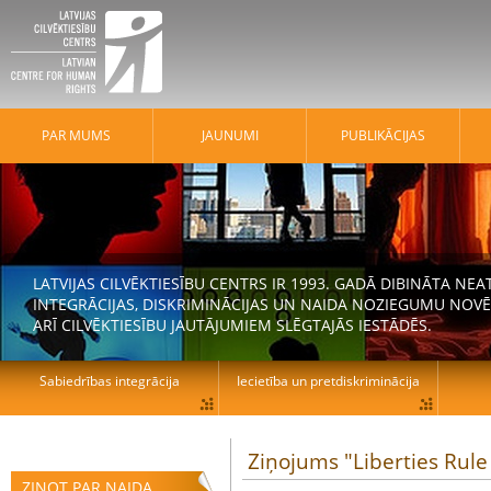
PAR MUMS
JAUNUMI
PUBLIKĀCIJAS
LATVIJAS CILVĒKTIESĪBU CENTRS IR 1993. GADĀ DIBINĀTA N
INTEGRĀCIJAS, DISKRIMINĀCIJAS UN NAIDA NOZIEGUMU NOVĒ
ARĪ CILVĒKTIESĪBU JAUTĀJUMIEM SLĒGTAJĀS IESTĀDĒS.
Sabiedrības integrācija
Iecietība un pretdiskriminācija
Ziņojums "Liberties Rule
ZIŅOT PAR NAIDA