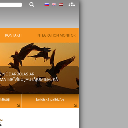
KONTAKTI
INTEGRATION MONITOR
AS NODARBOJAS AR
MATBRĪVĪBU JAUTĀJUMIEM, KĀ
lētāji
Juridiskā palīdzība
ma