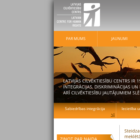
PAR MUMS
JAUNUMI
LATVIJAS CILVĒKTIESĪBU CENTRS IR
INTEGRĀCIJAS, DISKRIMINĀCIJAS U
ARĪ CILVĒKTIESĪBU JAUTĀJUMIEM SLĒ
Sabiedrības integrācija
Iecietība u
Steidza
meklētā
ZIŅOT PAR NAIDA