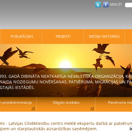
MEKLĒT
PUBLIKĀCIJAS
PROJEKTI
MEDIJU MATERIĀLI
 1993. GADĀ DIBINĀTA NEATKARĪGA NEVALSTISKA ORGANIZĀCIJA, K
N NAIDA NOZIEGUMU NOVĒRŠANAS, PATVĒRUMA, MIGRĀCIJAS UN PA
GTAJĀS IESTĀDĒS.
n pretdiskriminācija
Slēgtās iestādes
Patvēruma mek
mi - Latvijas Cilvēktiesību centrs meklē ekspertu darbā ar patvēru
jiem un starptautiskās aizsardzības saņēmējiem.