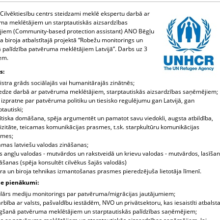
 Cilvēktiesību centrs steidzami meklē ekspertu darbā ar
ma meklētājiem un starptautiskās aizsardzības
iem (Community-based protection assistant) ANO Bēgļu
 biroja atbalstītajā projektā “Robežu monitorings un
ā palīdzība patvēruma meklētājiem Latvijā”. Darbs uz 3
em.
s:
stra grāds sociālajās vai humanitārajās zinātnēs;
edze darbā ar patvēruma meklētājiem, starptautiskās aizsardzības saņēmējiem;
 izpratne par patvēruma politiku un tiesisko regulējumu gan Latvijā, gan
ptautiski;
ītiska domāšana, spēja argumentēt un pamatot savu viedokli, augsta atbildība,
izitāte, teicamas komunikācijas prasmes, t.sk. starpkultūru komunikācijas
smes;
amas latviešu valodas zināšanas;
s angļu valodas - mutvārdos un rakstveidā un krievu valodas - mutvārdos, lasīša
nāšanas (spēja konsultēt cilvēkus šajās valodās)
ra un biroja tehnikas izmantošanas prasmes pieredzējuša lietotāja līmenī.
ie pienākumi:
lārs mediju monitorings par patvēruma/migrācijas jautājumiem;
rbība ar valsts, pašvaldību iestādēm, NVO un privātsektoru, kas iesaistīti atbalst
gšanā patvēruma meklētājiem un starptautiskās palīdzības saņēmējiem;