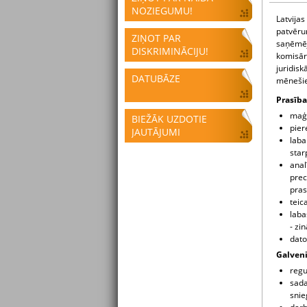
NOZIEGUMU!
Latvijas
patvēru
ZIŅOT PAR
saņēmēj
DISKRIMINĀCIJU!
komisāra
juridisk
DATUBĀZE
mēneši
Prasība
maģi
BIEŽĀK UZDOTIE
pier
JAUTĀJUMI
laba
star
anal
prec
pra
teic
laba
- zi
dato
Galven
regu
sada
snie