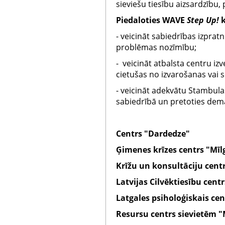
sieviešu tiesību aizsardzību,
Piedaloties WAVE
Step Up!
k
- veicināt sabiedrības izprat
problēmas nozīmību;
- veicināt atbalsta centru iz
cietušas no izvarošanas vai 
- veicināt adekvātu Stambula
sabiedrībā un pretoties dem
Centrs "Dardedze"
Ģimenes krīzes centrs "Mīl
Krīžu un konsultāciju cent
Latvijas Cilvēktiesību centr
Latgales psiholoģiskais cen
Resursu centrs sievietēm 