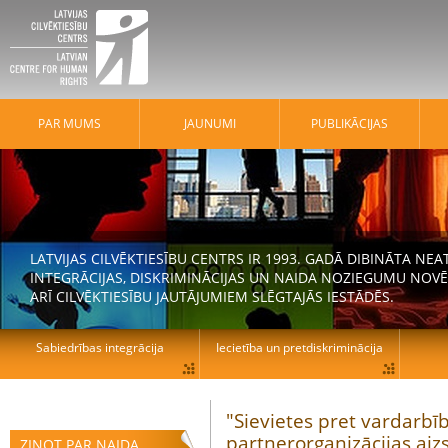
PAR MUMS
JAUNUMI
PUBLIKĀCIJAS
LATVIJAS CILVĒKTIESĪBU CENTRS IR 1993. GADĀ DIBINĀTA N
INTEGRĀCIJAS, DISKRIMINĀCIJAS UN NAIDA NOZIEGUMU NOVĒ
ARĪ CILVĒKTIESĪBU JAUTĀJUMIEM SLĒGTAJĀS IESTĀDĒS.
Sabiedrības integrācija
Iecietība un pretdiskriminācija
"Sievietes pret vardarbī
partnerorganizācijas a
ZIŅOT PAR NAIDA