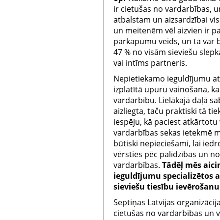
ir cietušas no vardarbības, u
atbalstam un aizsardzībai vi
un meitenēm vēl aizvien ir pat
pārkāpumu veids, un tā var 
47 % no visām sieviešu slepk
vai intīms partneris.
Nepietiekamo ieguldījumu at
izplatītā upuru vainošana, kas
vardarbību. Lielākajā daļā sa
aizliegta, taču praktiski tā ti
iespēju, kā paciest atkārtotu
vardarbības sekas ietekmē mū
būtiski nepieciešami, lai ied
vērsties pēc palīdzības un no
vardarbības.
Tādēļ mēs aici
ieguldījumu specializētos 
sieviešu tiesību ievērošanu
Septiņas Latvijas organizācij
cietušas no vardarbības un v