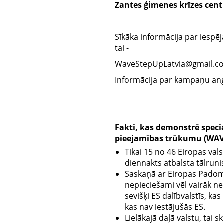
Zantes ģimenes krīzes cent
Sīkāka informācija par iespē
tai -
WaveStepUpLatvia@gmail.c
Informācija par kampaņu ang
Fakti, kas demonstrē spec
pieejamības trūkumu (WAVE
Tikai 15 no 46 Eiropas va
diennakts atbalsta tālruni
Saskaņā ar Eiropas Padom
nepieciešami vēl vairāk ne
sevišķi ES dalībvalstīs, ka
kas nav iestājušās ES.
Lielākajā daļā valstu, tai s