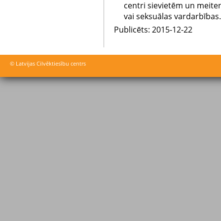
centri sievietēm un meite
vai seksuālas vardarbības.
Publicēts: 2015-12-22
© Latvijas Cilvēktiesību centrs