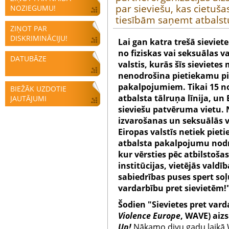
par sieviešu, kas cietuš
NOZIEGUMU!
tiesībām saņemt atbalst
ZIŅOT PAR
DISKRIMINĀCIJU!
Lai gan katra trešā sieviete 
no fiziskas vai seksuālas v
DATUBĀZE
valstis, kurās šīs sieviete
nenodrošina pietiekamu pie
pakalpojumiem. Tikai 15 no 
BIEŽĀK UZDOTIE
atbalsta tālruņa līnija, un
JAUTĀJUMI
sieviešu patvēruma vietu. 
izvarošanas un seksuālās 
Eiropas valstīs netiek pieti
atbalsta pakalpojumu nodr
kur vērsties pēc atbilstoša
institūcijas, vietējās valdī
sabiedrības puses spert soļu
vardarbību pret sievietēm!
Šodien "Sievietes pret vard
Violence Europe
, WAVE) ai
Up!
Nākamo divu gadu laikā W