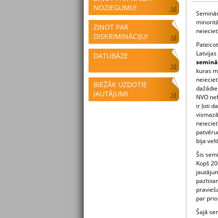
NOZIEGUMU!
Seminār
minorit
ZIŅOT PAR
neieciet
DISKRIMINĀCIJU!
Pateico
Latvijas
DATUBĀZE
seminār
kuras mē
neiecie
BIEŽĀK UZDOTIE
dažādiem
JAUTĀJUMI
NVO nef
ir ļoti 
vismazā
neieciet
patvērum
bija vel
Šis semi
Kopš 200
jautājum
pazīstam
pravieš
par prio
Šajā sem