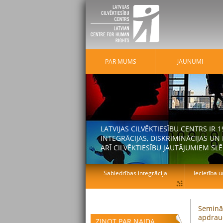
PAR MUMS
JAUNUMI
LATVIJAS CILVĒKTIESĪBU CENTRS IR
INTEGRĀCIJAS, DISKRIMINĀCIJAS U
ARĪ CILVĒKTIESĪBU JAUTĀJUMIEM SLĒ
Sabiedrības integrācija
Iecietība u
Seminār
apdrau
ZIŅOT PAR NAIDA