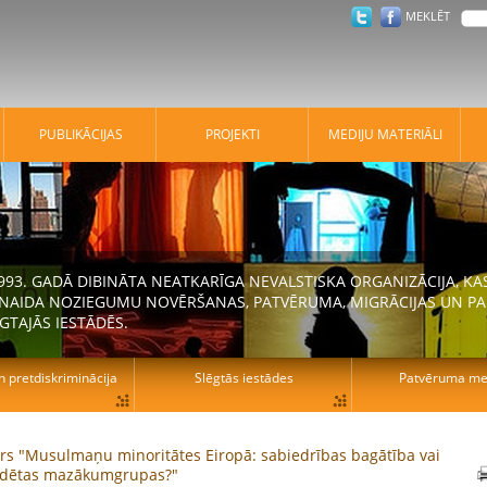
MEKLĒT
PUBLIKĀCIJAS
PROJEKTI
MEDIJU MATERIĀLI
 1993. GADĀ DIBINĀTA NEATKARĪGA NEVALSTISKA ORGANIZĀCIJA, K
N NAIDA NOZIEGUMU NOVĒRŠANAS, PATVĒRUMA, MIGRĀCIJAS UN PA
GTAJĀS IESTĀDĒS.
n pretdiskriminācija
Slēgtās iestādes
Patvēruma mek
s "Musulmaņu minoritātes Eiropā: sabiedrības bagātība vai
dētas mazākumgrupas?"