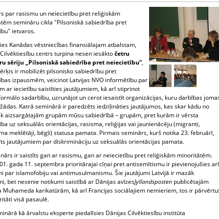
s par rasismu un neiecietību pret reliģiskām
ātēm semināru cikla "Pilsoniskā sabiedrība pret
ību" ietvaros.
ties Kanādas vēstniecības finansiālajam atbalstam,
 Cilvēktiesību centrs turpina nesen iesākto
četru
u sēriju „Pilsoniskā sabiedrība pret neiecietību”
,
rķis ir mobilizēt pilsonisko sabiedrību pret
tības izpausmēm, veicinot Latvijas NVO informētību par
 ar iecietību saistīties jautājumiem, kā arī stiprinot
ormālo sadarbību, uzrunājot un cerot iesaistīt organizācijas, kuru darbības joma
dažādas. Katrā seminārā ir paredzēts iedziļināties jautājumos, kas skar kādu no
k aizsargātajām grupām mūsu sabiedrībā – grupām, pret kurām ir vērsta
ība uz seksuālās orientācijas, rasisma, reliģijas vai jaunienācēju (migranti,
a meklētāji, bēgļi) statusa pamata. Pirmais seminārs, kurš notika 23. februārī,
tīts jautājumiem par diskrimināciju uz seksuālās orientācijas pamata.
nārs ir saistīts gan ar rasismu, gan ar neiecietību pret reliģiskām minoritātēm.
1. gada 11. septembra prioritārajai cīņai pret antisemītismu ir pievienojušies arī
i par islamofobiju vai antimusulmanismu. Šie jautājumi Latvijā ir mazāk
i, bet nesenie notikumi saistībā ar Dānijas avīzes
Jyllandsposten
publicētajām
a Muhameda karikatūrām, kā arī Francijas sociālajiem nemieriem, tos ir pārvērtu
ritāti visā pasaulē.
inārā kā ārvalstu eksperte piedalīsies Dānijas Cilvēktiesību institūta