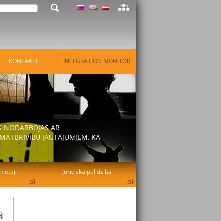
KONTAKTI
INTEGRATION MONITOR
AS NODARBOJAS AR
MATBRĪVĪBU JAUTĀJUMIEM, KĀ
lētāji
Juridiskā palīdzība