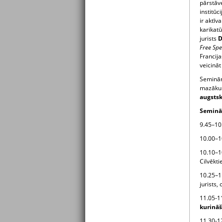
pārstā
institūc
ir aktīv
karikat
jurists
D
Free Sp
Francija
veicināt
Seminār
mazākum
augstsk
Seminā
9.45–10.
10.00–1
10.10–1
Cilvēkti
10.25–1
jurists,
11.05-1
kurinā
11.30-12