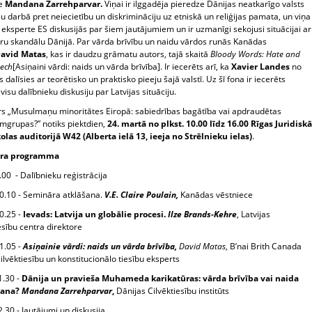
ve
Mandana Zarrehparvar.
Viņai ir ilggadēja pieredze Dānijas neatkarīgo valsts
iju darbā pret neiecietību un diskrimināciju uz etniskā un reliģijas pamata, un viņa
a eksperte ES diskusijās par šiem jautājumiem un ir uzmanīgi sekojusi situācijai ar
ūru skandālu Dānijā. Par vārda brīvību un naidu vārdos runās Kanādas
avid Matas
, kas ir daudzu grāmatu autors, tajā skaitā
Bloody Words: Hate and
eech
[Asiņaini vārdi: naids un vārda brīvība]. Ir iecerēts arī, ka
Xavier Landes
no
s dalīsies ar teorētisko un praktisko pieeju šajā valstī. Uz šī fona ir iecerēts
 visu dalībnieku diskusiju par Latvijas situāciju.
s „Musulmaņu minoritātes Eiropā: sabiedrības bagātība vai apdraudētas
grupas?” notiks piektdien,
24. martā no plkst. 10.00 līdz 16.00 Rīgas Juridisk
olas auditorijā W42 (Alberta ielā 13, ieeja no Strēlnieku ielas)
.
ra programma
00 - Dalībnieku reģistrācija
0.10 - Semināra atklāšana.
V.E. Claire Poulain,
Kanādas vēstniece
0.25 -
Ievads: Latvija un globālie procesi.
Ilze Brands-Kehre
, Latvijas
esību centra direktore
1.05
-
Asiņainie vārdi: naids un vārda brīvība,
David Matas
, B’nai Brith Canada
 cilvēktiesību un konstitucionālo tiesību eksperts
1.30 -
Dānija un pravieša Muhameda karikatūras: vārda brīvība vai naida
šana?
Mandana Zarrehparvar
,
Dānijas Cilvēktiesību institūts
.30 - Jautājumi un diskusija