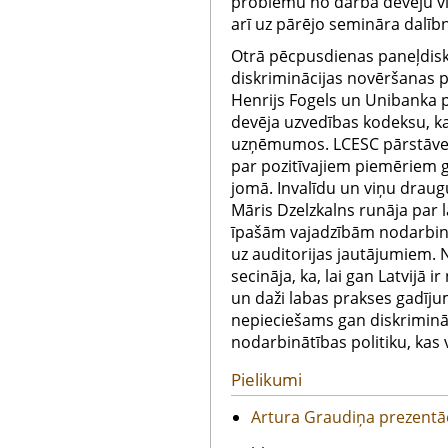
problēmu no darba devēju vie
arī uz pārējo semināra dalīb
Otrā pēcpusdienas paneļdisku
diskriminācijas novēršanas 
Henrijs Fogels un Unibanka 
devēja uzvedības kodeksu, ka
uzņēmumos. LCESC pārstāve I
par pozitīvajiem piemēriem g
jomā. Invalīdu un viņu draug
Māris Dzelzkalns runāja par 
īpašām vajadzībām nodarbināt
uz auditorijas jautājumiem. N
secināja, ka, lai gan Latvijā i
un daži labas prakses gadījum
nepieciešams gan diskriminā
nodarbinātības politiku, kas 
Pielikumi
Artura Graudiņa prezentāc