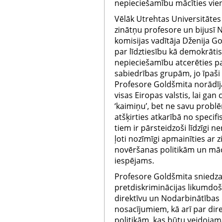
nepieciešamību mācīties vie
Vēlāk Utrehtas Universitātes 
zinātņu profesore un bijusī 
komisijas vadītāja Dženija G
par līdztiesību kā demokrāti
nepieciešamību atcerēties 
sabiedrības grupām, jo īpaš
Profesore Goldšmita norādīj
visas Eiropas valstis, lai gan 
‘kaimiņu’, bet ne savu probl
atšķirties atkarībā no specifi
tiem ir pārsteidzoši līdzīgi ner
ļoti nozīmīgi apmainīties ar 
novēršanas politikām un mācī
iespējams.
Profesore Goldšmita sniedz
pretdiskriminācijas likumdoš
direktīvu un Nodarbinātības d
nosacījumiem, kā arī par di
politikām, kas būtu veidojam