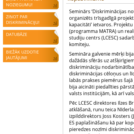
NOZIEGUMU!
Seminārs ‘Diskriminācijas nov
ZIŅOT PAR
organizēts trīsgadīgā projekt
DISKRIMINĀCIJU!
kapacitāti’ ietvaros. Projektu
(programma MATRA) un realizē
DATUBĀZE
studiju centrs (LCESC) sadar
komiteju.
BIEŽĀK UZDOTIE
Semināra galvenie mērķi bija 
JAUTĀJUMI
dažādās sfērās uz atšķirīgie
diskrimināciju nodarbinātības
diskriminācijas cēloņus un l
labās prakses piemērus šajā 
bija aicināti piedalīties pārs
valsts institūcijām, kā arī va
Pēc LCESC direktores Ilzes 
atklāšanā, runu teica Nīderl
izpilddirektors Joss Kosters 
ES paplašināšanu kā par kop
pieredzes nozīmi diskrimināc