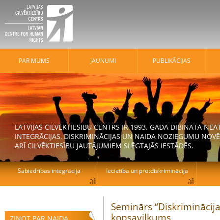
PAR MUMS
JAUNUMI
PUBLIKĀCIJAS
LATVIJAS CILVĒKTIESĪBU CENTRS IR 1993. GADĀ DIBINĀTA N
INTEGRĀCIJAS, DISKRIMINĀCIJAS UN NAIDA NOZIEGUMU NOVĒ
ARĪ CILVĒKTIESĪBU JAUTĀJUMIEM SLĒGTAJĀS IESTĀDĒS.
Sabiedrības integrācija
Iecietība un pretdiskriminācija
Seminārs “Diskriminācija
kopsavilkums
ZIŅOT PAR NAIDA