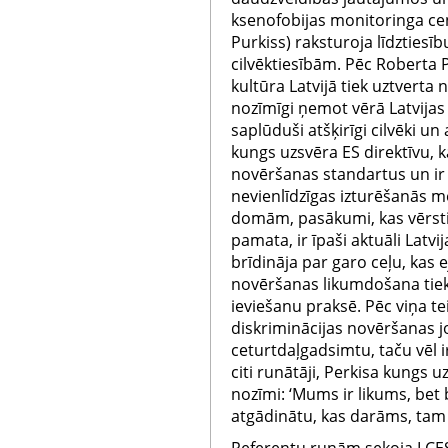
ksenofobijas monitoringa cen
Purkiss) raksturoja līdztiesī
cilvēktiesībām. Pēc Roberta 
kultūra Latvijā tiek uztverta n
nozīmīgi ņemot vērā Latvijas 
saplūduši atšķirīgi cilvēki un
kungs uzsvēra ES direktīvu, k
novēršanas standartus un ir
nevienlīdzīgas izturēšanās m
domām, pasākumi, kas vērsti 
pamata, ir īpaši aktuāli Latvi
brīdināja par garo ceļu, kas 
novēršanas likumdošana tiek
ieviešanu praksē. Pēc viņa te
diskriminācijas novēršanas j
ceturtdaļgadsimtu, taču vēl i
citi runātāji, Perkisa kungs u
nozīmi: ‘Mums ir likums, bet 
atgādinātu, kas darāms, tam n