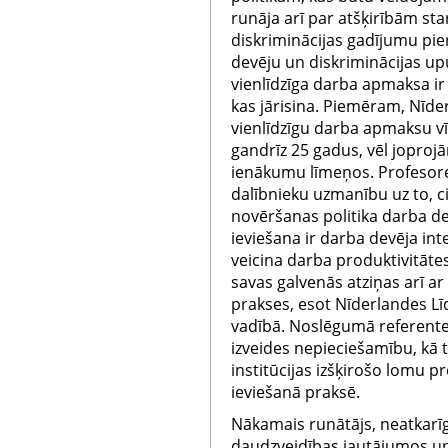
runāja arī par atšķirībām sta
diskriminācijas gadījumu pie
devēju un diskriminācijas upu
vienlīdzīga darba apmaksa i
kas jārisina. Piemēram, Nīde
vienlīdzīgu darba apmaksu vī
gandrīz 25 gadus, vēl joproj
ienākumu līmeņos. Profesor
dalībnieku uzmanību uz to, ci
novēršanas politika darba de
ieviešana ir darba devēja inte
veicina darba produktivitātes
savas galvenās atziņas arī a
prakses, esot Nīderlandes Lī
vadībā. Noslēgumā referente 
izveides nepieciešamību, kā t
institūcijas izšķirošo lomu 
ieviešanā praksē.
Nākamais runātājs, neatkarīg
daudzveidības jautājumos un