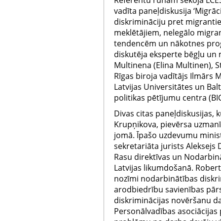
Referentu runām sekoja LCES
vadīta paneļdiskusija ‘Migrāci
diskrimināciju pret migrant
meklētājiem, nelegālo migra
tendencēm un nākotnes prog
diskutēja eksperte bēgļu un 
Multinena (Elina Multinen), S
Rīgas biroja vadītājs Ilmārs M
Latvijas Universitātes un Ba
politikas pētījumu centra (BI
Divas citas paneļdiskusijas,
Krupņikova, pievērsa uzmanī
jomā. Īpašo uzdevumu ministr
sekretariāta jurists Aleksejs
Rasu direktīvas un Nodarbinā
Latvijas likumdošanā. Robert
nozīmi nodarbinātības diskri
arodbiedrību savienības pārs
diskriminācijas novēršanu da
Personālvadības asociācijas 