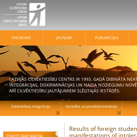
PAR MUMS
JAUNUMI
PUBLIKĀCIJAS
LATVIJAS CILVĒKTIESĪBU CENTRS IR 1993. GADĀ DIBINĀTA N
INTEGRĀCIJAS, DISKRIMINĀCIJAS UN NAIDA NOZIEGUMU NOVĒ
ARĪ CILVĒKTIESĪBU JAUTĀJUMIEM SLĒGTAJĀS IESTĀDĒS.
Sabiedrības integrācija
Iecietība un pretdiskriminācija
Results of foreign stude
manifestations of intoler
ZIŅOT PAR NAIDA