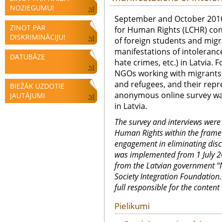
NOZIEGUMU!
September and October 2016
ZIŅOT PAR
for Human Rights (LCHR) co
DISKRIMINĀCIJU!
of foreign students and mig
manifestations of intoleranc
DATUBĀZE
hate crimes, etc.) in Latvia. 
NGOs working with migrants
and refugees, and their repr
BIEŽĀK UZDOTIE
anonymous online survey wa
JAUTĀJUMI
in Latvia.
The survey and interviews were
Human Rights within the framew
engagement in eliminating disc
was implemented from 1 July 2
from the Latvian government “
Society Integration Foundation
full responsible for the content 
Pielikumi