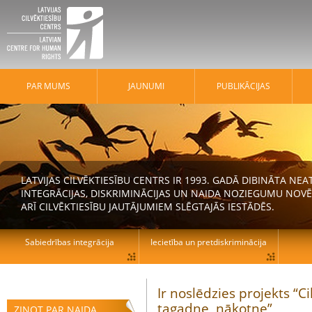
PAR MUMS
JAUNUMI
PUBLIKĀCIJAS
LATVIJAS CILVĒKTIESĪBU CENTRS IR 1993. GADĀ DIBINĀTA N
INTEGRĀCIJAS, DISKRIMINĀCIJAS UN NAIDA NOZIEGUMU NOVĒ
ARĪ CILVĒKTIESĪBU JAUTĀJUMIEM SLĒGTAJĀS IESTĀDĒS.
Sabiedrības integrācija
Iecietība un pretdiskriminācija
Ir noslēdzies projekts “C
tagadne, nākotne”
ZIŅOT PAR NAIDA