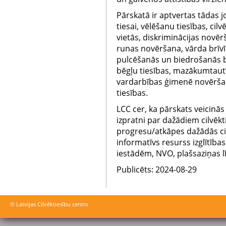
Pārskatā ir aptvertas tādas j
tiesai, vēlēšanu tiesības, ci
vietās, diskriminācijas novē
runas novēršana, vārda brīvīb
pulcēšanās un biedrošanās b
bēgļu tiesības, mazākumtautī
vardarbības ģimenē novēršan
tiesības.
LCC cer, ka pārskats veicinā
izpratni par dažādiem cilvēkt
progresu/atkāpes dažādās cil
informatīvs resurss izglītība
iestādēm, NVO, plašsaziņas l
Publicēts: 2024-08-29
© Latvijas Cilvēktiesību centrs