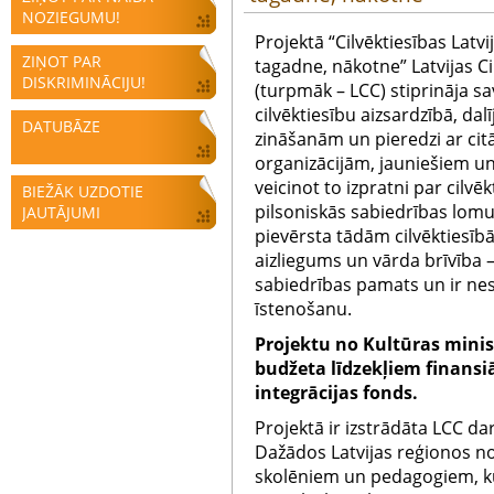
NOZIEGUMU!
Projektā “Cilvēktiesības Latvi
ZIŅOT PAR
tagadne, nākotne” Latvijas Ci
DISKRIMINĀCIJU!
(turpmāk – LCC) stiprināja sa
cilvēktiesību aizsardzībā, dal
DATUBĀZE
zināšanām un pieredzi ar ci
organizācijām, jauniešiem u
veicinot to izpratni par cilv
BIEŽĀK UZDOTIE
pilsoniskās sabiedrības lomu
JAUTĀJUMI
pievērsta tādām cilvēktiesībā
aizliegums un vārda brīvība –
sabiedrības pamats un ir nesa
īstenošanu.
Projektu no Kultūras minist
budžeta līdzekļiem finansiā
integrācijas fonds.
Projektā ir izstrādāta LCC da
Dažādos Latvijas reģionos n
skolēniem un pedagogiem, kur