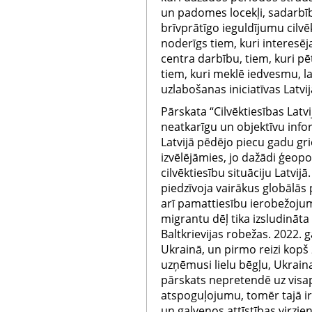
un padomes locekļi, sadarbīb
brīvprātīgo ieguldījumu cilvēk
noderīgs tiem, kuri interesēj
centra darbību, tiem, kuri pēta
tiem, kuri meklē iedvesmu, la
uzlabošanas iniciatīvas Latvij
Pārskata “Cilvēktiesības Latv
neatkarīgu un objektīvu infor
Latvijā pēdējo piecu gadu g
izvēlējāmies, jo dažādi ģeopol
cilvēktiesību situāciju Latvij
piedzīvoja vairākus globālās
arī pamattiesību ierobežoju
migrantu dēļ tika izsludināta 
Baltkrievijas robežas. 2022. g
Ukrainā, un pirmo reizi kopš 
uzņēmusi lielu bēgļu, Ukrainas
pārskats nepretendē uz visap
atspoguļojumu, tomēr tajā ir
un galvenos attīstības virzie