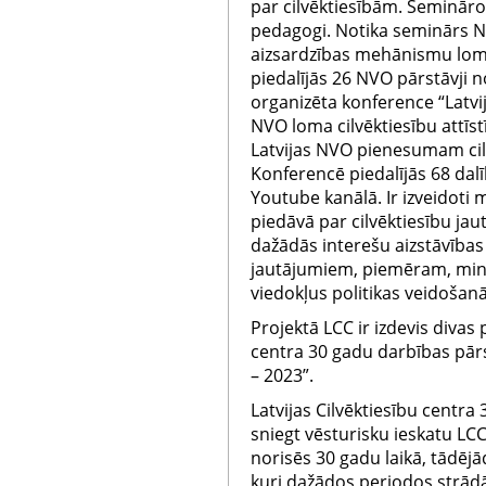
par cilvēktiesībām. Semināro
pedagogi. Notika seminārs N
aizsardzības mehānismu lom
piedalījās 26 NVO pārstāvji n
organizēta konference “Latvij
NVO loma cilvēktiesību attīstī
Latvijas NVO pienesumam cilv
Konferencē piedalījās 68 dalī
Youtube kanālā. Ir izveidoti
piedāvā par cilvēktiesību jau
dažādās interešu aizstāvības 
jautājumiem, piemēram, mini
viedokļus politikas veidošanā
Projektā LCC ir izdevis divas p
centra 30 gadu darbības pārsk
– 2023”.
Latvijas Cilvēktiesību centra
sniegt vēsturisku ieskatu LC
norisēs 30 gadu laikā, tādējā
kuri dažādos periodos strādāju