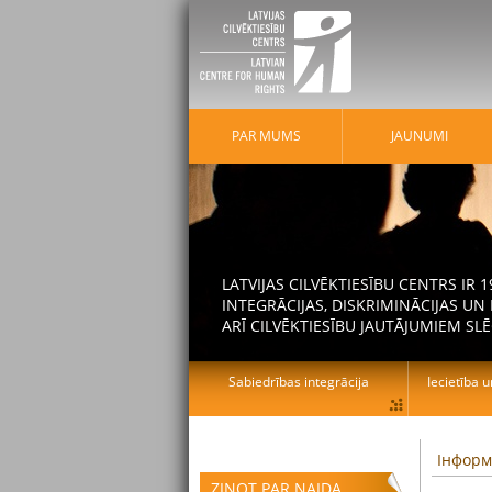
PAR MUMS
JAUNUMI
LATVIJAS CILVĒKTIESĪBU CENTRS IR
INTEGRĀCIJAS, DISKRIMINĀCIJAS U
ARĪ CILVĒKTIESĪBU JAUTĀJUMIEM SLĒ
Sabiedrības integrācija
Iecietība u
Інформ
ZIŅOT PAR NAIDA