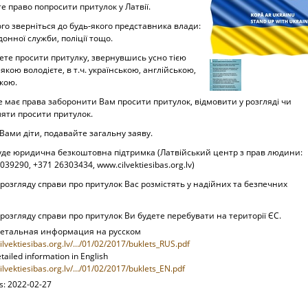
е право попросити притулок у Латвії.
го зверніться до будь-якого представника влади:
онної служби, поліції тощо.
ете просити притулку, звернувшись усно тією
якою володієте, в т.ч. українською, англійською,
кою.
е має права заборонити Вам просити притулок, відмовити у розгляді чи
яти просити притулок.
Вами діти, подавайте загальну заяву.
буде юридична безкоштовна підтримка (Латвійський центр з прав людини:
039290, +371 26303434, www.cilvektiesibas.org.lv)
 розгляду справи про притулок Вас розмістять у надійних та безпечних
 розгляду справи про притулок Ви будете перебувати на території ЄС.
детальная информация на русском
cilvektiesibas.org.lv/.../01/02/2017/buklets_RUS.pdf
ailed information in English
cilvektiesibas.org.lv/.../01/02/2017/buklets_EN.pdf
ts: 2022-02-27