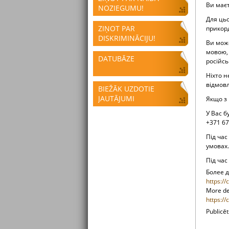
Ви маєт
NOZIEGUMU!
Для цьо
ZIŅOT PAR
прикорд
DISKRIMINĀCIJU!
Ви мож
мовою, 
DATUBĀZE
російсь
Ніхто н
відмовл
BIEŽĀK UZDOTIE
JAUTĀJUMI
Якщо з 
У Вас 
+371 67
Під час
умовах.
Під час
Более 
https://
More det
https://
Publicē