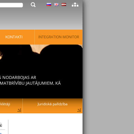
KONTAKTI
INTEGRATION MONITOR
AS NODARBOJAS AR
MATBRĪVĪBU JAUTĀJUMIEM, KĀ
lētāji
Juridiskā palīdzība