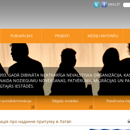
MEKLĒT
PUBLIKĀCIJAS
PROJEKTI
MEDIJU MATERIĀLI
 1993. GADĀ DIBINĀTA NEATKARĪGA NEVALSTISKA ORGANIZĀCIJA, K
N NAIDA NOZIEGUMU NOVĒRŠANAS, PATVĒRUMA, MIGRĀCIJAS UN PA
GTAJĀS IESTĀDĒS.
n pretdiskriminācija
Slēgtās iestādes
Patvēruma mek
ація про надання притулку в Латвії