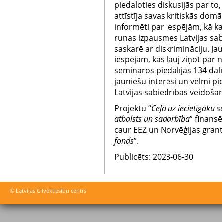
piedaloties diskusijās par to,
attīstīja savas kritiskās dom
informēti par iespējām, kā 
runas izpausmes Latvijas sa
saskarē ar diskrimināciju. Jau
iespējām, kas ļauj ziņot par
semināros piedalījās 134 dal
jauniešu interesi un vēlmi pie
Latvijas sabiedrības veidoša
Projektu “
Ceļā uz iecietīgāku 
atbalsts un sadarbība
” finans
caur EEZ un Norvēģijas gra
fonds
”.
Publicēts: 2023-06-30
© Latvijas Cilvēktiesību centrs