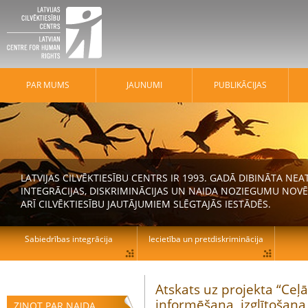
PAR MUMS
JAUNUMI
PUBLIKĀCIJAS
LATVIJAS CILVĒKTIESĪBU CENTRS IR 1993. GADĀ DIBINĀTA N
INTEGRĀCIJAS, DISKRIMINĀCIJAS UN NAIDA NOZIEGUMU NOVĒ
ARĪ CILVĒKTIESĪBU JAUTĀJUMIEM SLĒGTAJĀS IESTĀDĒS.
Sabiedrības integrācija
Iecietība un pretdiskriminācija
Atskats uz projekta “Ceļā
informēšana, izglītošana
ZIŅOT PAR NAIDA