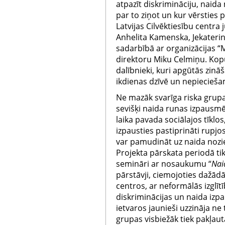
atpazīt diskrimināciju, naida
par to ziņot un kur vērsties 
Latvijas Cilvēktiesību centra 
Anhelita Kamenska, Jekateri
sadarbībā ar organizācijas 
direktoru Miku Celmiņu. Kop
dalībnieki, kuri apgūtās zin
ikdienas dzīvē un nepiecieša
Ne mazāk svarīga riska grupa,
sevišķi naida runas izpausmēm,
laika pavada sociālajos tīklos
izpausties pastiprināti rupjo
var pamudināt uz naida nozi
Projekta pārskata periodā tik
semināri ar nosaukumu “
Nai
pārstāvji, ciemojoties dažādā
centros, ar neformālās izglīt
diskriminācijas un naida iz
ietvaros jaunieši uzzināja ne 
grupas visbiežāk tiek pakļaut