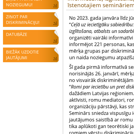
īstenotajiem seminārie
NOZIEGUMU!
ZIŅOT PAR
No 2023. gada janvāra līdz j
DISKRIMINĀCIJU!
“
Ceļā uz iecietīgāku sabiedrību
izglītošana, atbalsts un sadarb
DATUBĀZE
organizēti vairāki informatī
informējot 221 personas, ka
mērķa grupas par diskriminā
BIEŽĀK UZDOTIE
un naida noziegumu atpazīš
JAUTĀJUMI
Šī gada pirmā informatīvā se
norisinājās 26. janvārī, mērķ
no visvairāk diskriminētājām
“
Romi par iecietību un pret dis
dažādiem Latvijas reģioniem.
aktīvisti, romu mediatori, r
organizāciju pārstāvji, kas s
Seminārs sniedza vispusīgu i
jautājumos saistībā ar romu 
tika aplūkoti gan teorētiski j
romiem vērstu diskriminācij