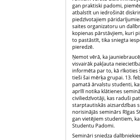
gan praktiski padomi, piemēr
atbalstīt un iedrošināt diskr
piedzīvotajiem pāridarījumiem
saites organizatoru un dalīb
kopienas pārstāvjiem, kuri pi
to pastāstīt, tika sniegta ies
pieredzē.
Ņemot vērā, ka jauniebraucēji
visvairāk pakļauta neiecietī
informēta par to, kā rīkoties
tieši šai mērķa grupai. 13. fe
pamatā ārvalstu studenti, kas
aprīlī notika klātienes semi
civiliedzīvotāji, kas raduši pa
starptautiskās aizsardzības s
norisinājās seminārs Rīgas S
gan vietējiem studentiem, ka
Studentu Padomi.
Semināri sniedza dalībniekie