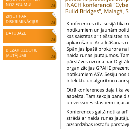
INACH konferencē “Cybe
NOZIEGUMU!
Build Bridges”, Malagā, S
ZIŅOT PAR
DISKRIMINĀCIJU!
Konferences rīta sesijā tika 
notikumiem un jaunām politik
DATUBĀZE
kas saistītas ar tiešsaistes n
apkarošanu. Ar atklāšanas r
Spānijas Īpašā prokurore n
BIEŽĀK UZDOTIE
naida runas jautājumos. Tam
JAUTĀJUMI
pārstāves uzruna par Digitā
organizācijas GPAHE prezentā
notikumiem ASV. Sesiju nosl
intelektu un algoritmu caur
Otrā konferences daļa tika ve
aspekta. Tam sekoja paneļdis
un veiksmes stāstiem cīņai a
Konferences gaitā notika arī 
strādā ar naida runas jautā
aizsardzības iestāžu pārstāvj