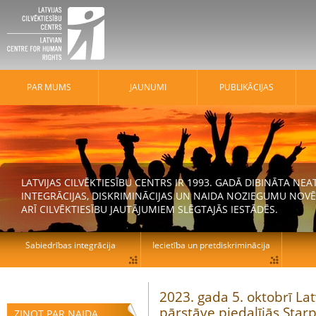
PAR MUMS
JAUNUMI
PUBLIKĀCIJAS
LATVIJAS CILVĒKTIESĪBU CENTRS IR 1993. GADĀ DIBINĀTA N
INTEGRĀCIJAS, DISKRIMINĀCIJAS UN NAIDA NOZIEGUMU NOVĒ
ARĪ CILVĒKTIESĪBU JAUTĀJUMIEM SLĒGTAJĀS IESTĀDĒS.
Sabiedrības integrācija
Iecietība un pretdiskriminācija
2023. gada 5. oktobrī Lat
pārstāve piedalījās Starp
ZIŅOT PAR NAIDA