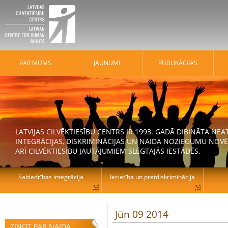
PAR MUMS
JAUNUMI
PUBLIKĀCIJAS
LATVIJAS CILVĒKTIESĪBU CENTRS IR 1993. GADĀ DIBINĀTA N
INTEGRĀCIJAS, DISKRIMINĀCIJAS UN NAIDA NOZIEGUMU NOVĒ
ARĪ CILVĒKTIESĪBU JAUTĀJUMIEM SLĒGTAJĀS IESTĀDĒS.
Sabiedrības integrācija
Iecietība un pretdiskriminācija
Jūn 09 2014
ZIŅOT PAR NAIDA