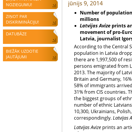
jūnijs 9, 2014
NOZIEGUMU!
Number of population
ZIŅOT PAR
millions
DISKRIMINĀCIJU!
Latvijas Avize
prints an
movement of pro-Euro
DATUBĀZE
Latvia, journalist Igor
According to the Central 
BIEŽĀK UZDOTIE
population in Latvia dropp
JAUTĀJUMI
there are 1,997,500 of resi
persons emigrated from Lat
2013. The majority of Lat
Britain and Germany, 16% 
58% of immigrants arrived
31% from CIS countries. T
the biggest groups of ethn
number of ethnic Latvians
10,300, Ukrainians, Polish
correspondingly.
Latvijas 
Latvijas Avize
prints an art