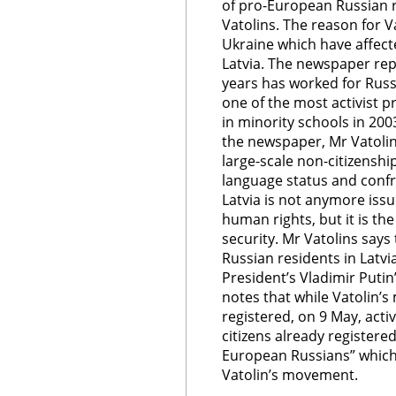
of pro-European Russian re
Vatolins. The reason for Vat
Ukraine which have affect
Latvia. The newspaper rep
years has worked for Rus
one of the most activist 
in minority schools in 200
the newspaper, Mr Vatolin
large-scale non-citizenship
language status and confro
Latvia is not anymore issu
human rights, but it is the
security. Mr Vatolins says
Russian residents in Latv
President’s Vladimir Puti
notes that while Vatolin’s
registered, on 9 May, acti
citizens already register
European Russians” whic
Vatolin’s movement.