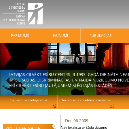
PAR MUMS
JAUNUMI
PUBLIKĀCIJAS
LATVIJAS CILVĒKTIESĪBU CENTRS IR 1993. GADĀ DIBINĀTA N
INTEGRĀCIJAS, DISKRIMINĀCIJAS UN NAIDA NOZIEGUMU NOVĒ
ARĪ CILVĒKTIESĪBU JAUTĀJUMIEM SLĒGTAJĀS IESTĀDĒS.
Sabiedrības integrācija
Iecietība un pretdiskriminācija
Dec 06 2009
Nav ierakstu ar šādu datumu
ZIŅOT PAR NAIDA