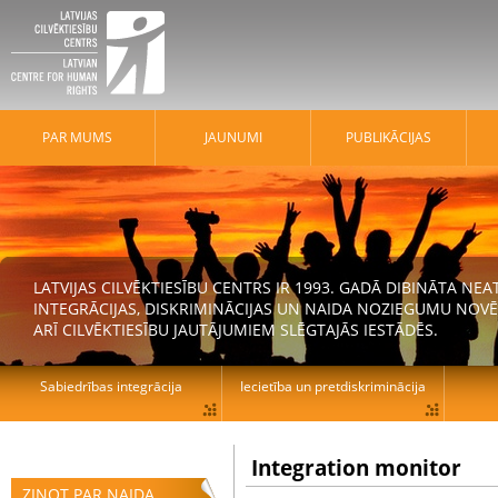
PAR MUMS
JAUNUMI
PUBLIKĀCIJAS
LATVIJAS CILVĒKTIESĪBU CENTRS IR 1993. GADĀ DIBINĀTA N
INTEGRĀCIJAS, DISKRIMINĀCIJAS UN NAIDA NOZIEGUMU NOVĒ
ARĪ CILVĒKTIESĪBU JAUTĀJUMIEM SLĒGTAJĀS IESTĀDĒS.
Sabiedrības integrācija
Iecietība un pretdiskriminācija
Integration monitor
ZIŅOT PAR NAIDA