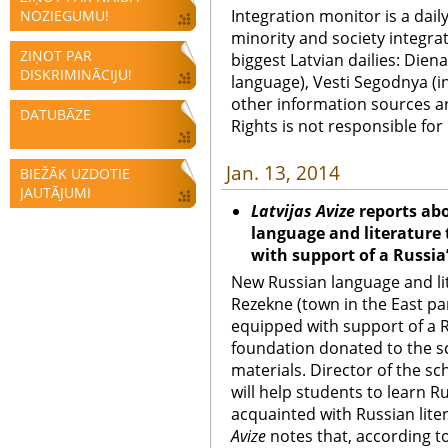
Integration monitor is a dail
NOZIEGUMU!
minority and society integra
ZIŅOT PAR
biggest Latvian dailies: Diena
DISKRIMINĀCIJU!
language), Vesti Segodnya (in
other information sources a
DATUBĀZE
Rights is not responsible fo
Jan. 13, 2014
BIEŽĀK UZDOTIE
JAUTĀJUMI
Latvijas Avize
reports ab
language and literature
with support of a Russia
New Russian language and li
Rezekne (town in the East pa
equipped with support of a R
foundation donated to the s
materials. Director of the sc
will help students to learn 
acquainted with Russian liter
Avize
notes that, according to